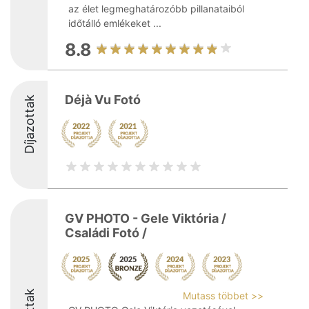
az élet legmeghatározóbb pillanataiból
időtálló emlékeket ...
8.8
Déjà Vu Fotó
Díjazottak
GV PHOTO - Gele Viktória /
Családi Fotó /
Mutass többet >>