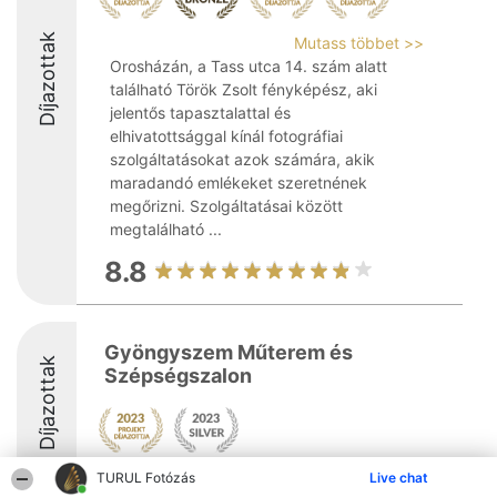
Díjazottak
Mutass többet >>
Orosházán, a Tass utca 14. szám alatt
található Török Zsolt fényképész, aki
jelentős tapasztalattal és
elhivatottsággal kínál fotográfiai
szolgáltatásokat azok számára, akik
maradandó emlékeket szeretnének
megőrizni. Szolgáltatásai között
megtalálható ...
8.8
Gyöngyszem Műterem és
Díjazottak
Szépségszalon
TURUL Fotózás
Live chat