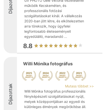
Díjazottak
GV PHOTO Gele Viktória vezetésével
működik Kecskeméten, és
professzionális fotózási
szolgáltatásokat kínál. A vállalkozás
2020-ban jött létre, és elkötelezetten
arra törekszik, hogy ügyfelei
legfontosabb életeseményeit
egyedülálló, maradandó ...
8.8
Willi Mónika fotográfus
Díjazottak
Mutass többet >>
Willi Mónika fotográfus professzionális
fényképészeti szolgáltatásokat nyújt,
melyek középpontjában az egyedi és
különleges élmények megörökítése áll.