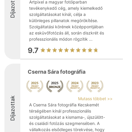
Díjazottak
Artpixel a magyar fotóiparban
tevékenykedő cég, amely kiemelkedő
szolgáltatásokat kínál, célja a
különleges pillanatok megörökítése.
Szolgáltatási körének középpontjában
az esküvőfotózás áll, során diszkrét és
professzionális módon rögzítik ...
9.7
Cserna Sára fotográfia
Díjazottak
Mutass többet >>
A Cserna Sára fotográfia Kecskemét
térségében kínál professzionális
szolgáltatásokat a kismama-, újszülött-
és családi fotózás szegmensében. A
vállalkozás elsődleges törekvése, hogy