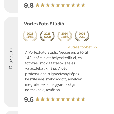
9.8
VortexFoto Stúdió
Mutass többet >>
Díjazottak
A VortexFoto Stúdió Vecsésen, a Fő út
148. szám alatt helyezkedik el, és
fotózási szolgáltatások széles
választékát kínálja. A cég
professzionális igazolványképek
készítésére szakosodott, amelyek
megfelelnek a magyarországi
normáknak, továbbá ...
9.6