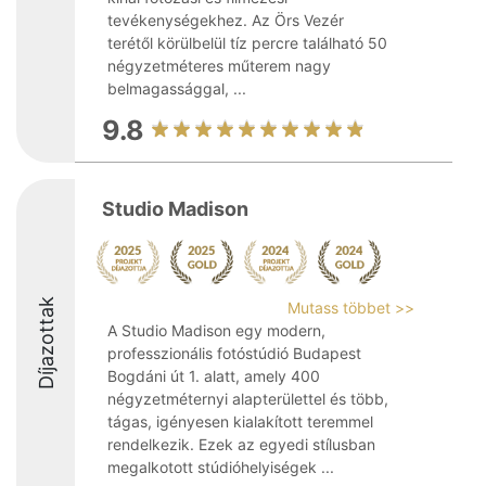
tevékenységekhez. Az Örs Vezér
terétől körülbelül tíz percre található 50
négyzetméteres műterem nagy
belmagassággal, ...
9.8
Studio Madison
Díjazottak
Mutass többet >>
A Studio Madison egy modern,
professzionális fotóstúdió Budapest
Bogdáni út 1. alatt, amely 400
négyzetméternyi alapterülettel és több,
tágas, igényesen kialakított teremmel
rendelkezik. Ezek az egyedi stílusban
megalkotott stúdióhelyiségek ...