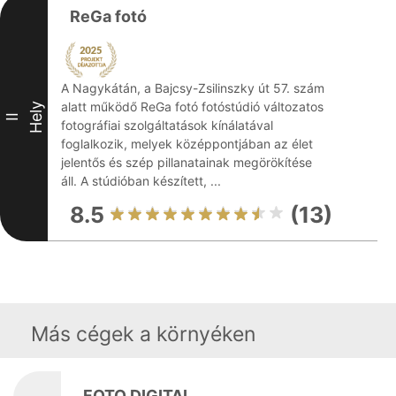
ReGa fotó
A Nagykátán, a Bajcsy-Zsilinszky út 57. szám
alatt működő ReGa fotó fotóstúdió változatos
Hely
II
fotográfiai szolgáltatások kínálatával
foglalkozik, melyek középpontjában az élet
jelentős és szép pillanatainak megörökítése
áll. A stúdióban készített, ...
8.5
(13)
Más cégek a környéken
FOTO DIGITAL