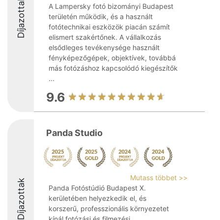
Díjazottak
A Lampersky fotó bizományi Budapest
területén működik, és a használt
fotótechnikai eszközök piacán számít
elismert szakértőnek. A vállalkozás
elsődleges tevékenysége használt
fényképezőgépek, objektívek, továbbá
más fotózáshoz kapcsolódó kiegészítők
...
9.6
Panda Studio
Mutass többet >>
Díjazottak
Panda Fotóstúdió Budapest X.
kerületében helyezkedik el, és
korszerű, professzionális környezetet
kínál fotózási és filmezési