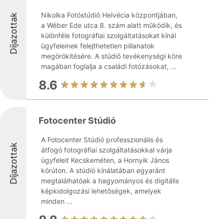
Nikolka Fotóstúdió Helvécia központjában,
Díjazottak
a Wéber Ede utca 8. szám alatt működik, és
különféle fotográfiai szolgáltatásokat kínál
ügyfeleinek felejthetetlen pillanatok
megörökítésére. A stúdió tevékenységi köre
magában foglalja a családi fotózásokat, ...
8.6
Fotocenter Stúdió
A Fotocenter Stúdió professzionális és
Díjazottak
átfogó fotográfiai szolgáltatásokkal várja
ügyfeleit Kecskeméten, a Hornyik János
körúton. A stúdió kínálatában egyaránt
megtalálhatóak a hagyományos és digitális
képkidolgozási lehetőségek, amelyek
minden ...