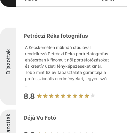
Petróczi Réka fotográfus
A Kecskeméten működő stúdióval
Díjazottak
rendelkező Petróczi Réka portréfotográfus
elsősorban kifinomult női portréfotózásokat
és kreatív üzleti fényképezéseket kínál.
Több mint tíz év tapasztalata garantálja a
professzionális eredményeket, legyen szó
...
8.8
Díjazottak
Déjà Vu Fotó