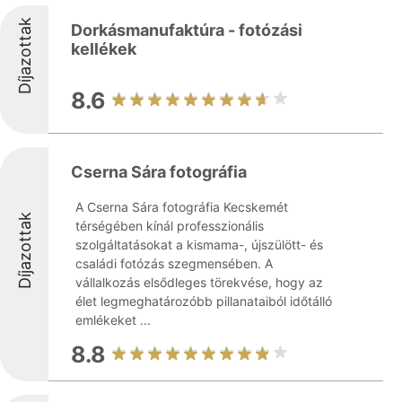
Díjazottak
Dorkásmanufaktúra - fotózási
kellékek
8.6
Cserna Sára fotográfia
A Cserna Sára fotográfia Kecskemét
Díjazottak
térségében kínál professzionális
szolgáltatásokat a kismama-, újszülött- és
családi fotózás szegmensében. A
vállalkozás elsődleges törekvése, hogy az
élet legmeghatározóbb pillanataiból időtálló
emlékeket ...
8.8