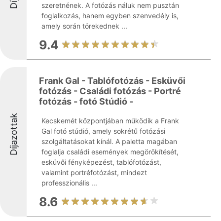
szeretnének. A fotózás náluk nem pusztán
foglalkozás, hanem egyben szenvedély is,
amely során törekednek ...
9.4
Frank Gal - Tablófotózás - Esküvői
fotózás - Családi fotózás - Portré
fotózás - fotó Stúdió -
Díjazottak
Kecskemét központjában működik a Frank
Gal fotó stúdió, amely sokrétű fotózási
szolgáltatásokat kínál. A paletta magában
foglalja családi események megörökítését,
esküvői fényképezést, tablófotózást,
valamint portréfotózást, mindezt
professzionális ...
8.6