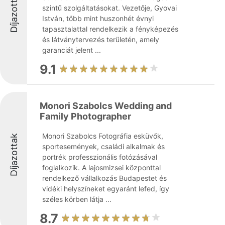
Díjazottak
szintű szolgáltatásokat. Vezetője, Gyovai
István, több mint huszonhét évnyi
tapasztalattal rendelkezik a fényképezés
és látványtervezés területén, amely
garanciát jelent ...
9.1
Monori Szabolcs Wedding and
Family Photographer
Monori Szabolcs Fotográfia esküvők,
Díjazottak
sportesemények, családi alkalmak és
portrék professzionális fotózásával
foglalkozik. A lajosmizsei központtal
rendelkező vállalkozás Budapestet és
vidéki helyszíneket egyaránt lefed, így
széles körben látja ...
8.7