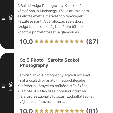
A Bajáki Helga Photography Kecskemét
városában, a Máriahegy 173. alatt található,
és elkötelezett a maradandó fényképek
Hely
II
készítése iránt. A vállalkozás széleskörű
szolgáltatásokat kínál, beleértve többek
között a portréfotózást, a glamour és ...
10.0
(87)
Sz S Photo - Sarolta Szokol
Photography
Sarolta Szokol Photography egyedi élményt
kínál a családi pillanatok megörökítésében
Hely
Kunfehértó környékén működő stúdióként,
III
2014 óta. A vállalkozás hobbiból indult és
mára professzionális fotózási szolgáltatásokat
nyújt, ahol a fotózás során ...
10.0
(81)