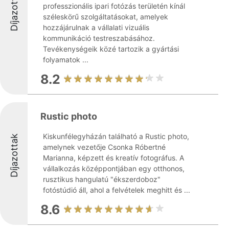
Díjazottak
professzionális ipari fotózás területén kínál
széleskörű szolgáltatásokat, amelyek
hozzájárulnak a vállalati vizuális
kommunikáció testreszabásához.
Tevékenységeik közé tartozik a gyártási
folyamatok ...
8.2
Rustic photo
Kiskunfélegyházán található a Rustic photo,
Díjazottak
amelynek vezetője Csonka Róbertné
Marianna, képzett és kreatív fotográfus. A
vállalkozás középpontjában egy otthonos,
rusztikus hangulatú "ékszerdoboz"
fotóstúdió áll, ahol a felvételek meghitt és ...
8.6