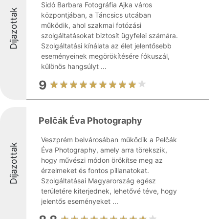
Sidó Barbara Fotográfia Ajka város
Díjazottak
központjában, a Táncsics utcában
működik, ahol szakmai fotózási
szolgáltatásokat biztosít ügyfelei számára.
Szolgáltatási kínálata az élet jelentősebb
eseményeinek megörökítésére fókuszál,
különös hangsúlyt ...
9
Pelčák Éva Photography
Veszprém belvárosában működik a Pelčák
Díjazottak
Éva Photography, amely arra törekszik,
hogy művészi módon örökítse meg az
érzelmeket és fontos pillanatokat.
Szolgáltatásai Magyarország egész
területére kiterjednek, lehetővé téve, hogy
jelentős eseményeket ...