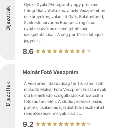
Gyukli Gyula Photography egy prémium
Díjazottak
fotográfiai vállalkozás, amely Veszprémben
és környékén, valamint Győr, Balatonfüred,
Székesfehérvár és Budapest régióiban
nyújt esküvői és eseményfotózási
szolgáltatásokat. A cég portfóliója kiterjed
jegyes- ...
8.6
Molnár Fotó Veszprém
A Veszprém, Szabadság tér 10. szám alatt
Díjazottak
működő Molnár Fotó Veszprém hosszú évek
óta kiemelkedő szolgáltatásokat biztosít a
fotózás területén. A stúdió professzionális
portré-, családi és újszülöttfotózásokkal áll
rendelkezésre, melyek során ...
9.2