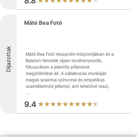
8.8
Máté Bea Fotó
Díjazottak
Máté Bea Fotó Veszprém központjában és a
Balaton-felvidék tájain tevékenykedik,
fókuszában a jelentős pillanatok
megörökítése áll. A vállalkozás munkáját
magas szakmai színvonal és empatikus
szemléletmód jellemzi, ami lehetővé teszi,
...
9.4