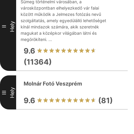
Sümeg történelmi városában, a
városközpontban elhelyezkedő vár falai
között működik a Jelmezes fotózás nevű
szolgáltatás, amely egyedülálló lehetőséget
Hely
kínál mindazok számára, akik szeretnék
II
magukat a középkor világában látni és
megörökíteni. ...
9.6
(11364)
Molnár Fotó Veszprém
Hely
III
9.6
(81)