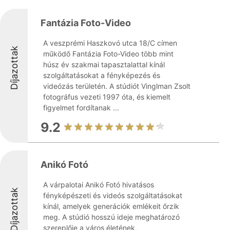
Fantázia Foto-Video
A veszprémi Haszkovó utca 18/C címen
Díjazottak
működő Fantázia Foto-Video több mint
húsz év szakmai tapasztalattal kínál
szolgáltatásokat a fényképezés és
videózás területén. A stúdiót Vinglman Zsolt
fotográfus vezeti 1997 óta, és kiemelt
figyelmet fordítanak ...
9.2
Anikó Fotó
A várpalotai Anikó Fotó hivatásos
Díjazottak
fényképészeti és videós szolgáltatásokat
kínál, amelyek generációk emlékeit őrzik
meg. A stúdió hosszú ideje meghatározó
szereplője a város életének,