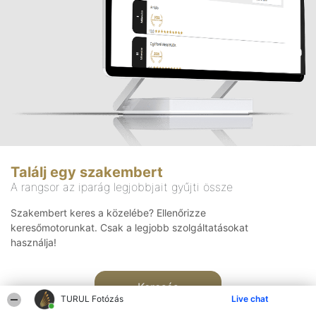
Találj egy szakembert
A rangsor az iparág legjobbjait gyűjti össze
Szakembert keres a közelébe? Ellenőrizze
keresőmotorunkat. Csak a legjobb szolgáltatásokat
használja!
Keresés
TURUL Fotózás
Live chat