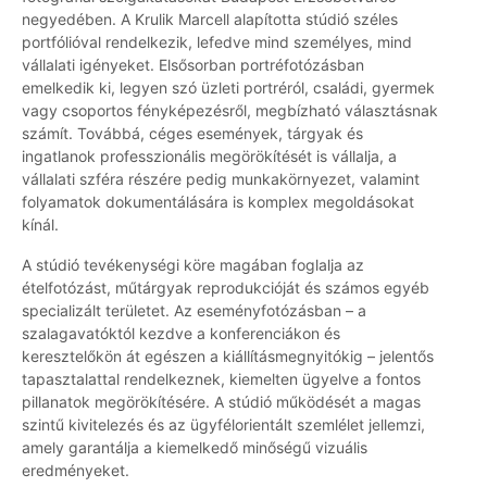
negyedében. A Krulik Marcell alapította stúdió széles
portfólióval rendelkezik, lefedve mind személyes, mind
vállalati igényeket. Elsősorban portréfotózásban
emelkedik ki, legyen szó üzleti portréról, családi, gyermek
vagy csoportos fényképezésről, megbízható választásnak
számít. Továbbá, céges események, tárgyak és
ingatlanok professzionális megörökítését is vállalja, a
vállalati szféra részére pedig munkakörnyezet, valamint
folyamatok dokumentálására is komplex megoldásokat
kínál.
A stúdió tevékenységi köre magában foglalja az
ételfotózást, műtárgyak reprodukcióját és számos egyéb
specializált területet. Az eseményfotózásban – a
szalagavatóktól kezdve a konferenciákon és
keresztelőkön át egészen a kiállításmegnyitókig – jelentős
tapasztalattal rendelkeznek, kiemelten ügyelve a fontos
pillanatok megörökítésére. A stúdió működését a magas
szintű kivitelezés és az ügyfélorientált szemlélet jellemzi,
amely garantálja a kiemelkedő minőségű vizuális
eredményeket.