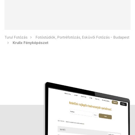
Turul Fotózás
Fotóstúdiók, Portréfotózás, Esküvői Fotózás - Budapest
Krulix Fényképészet