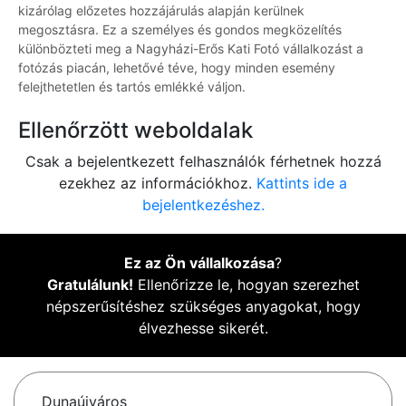
kizárólag előzetes hozzájárulás alapján kerülnek
megosztásra. Ez a személyes és gondos megközelítés
különbözteti meg a Nagyházi-Erős Kati Fotó vállalkozást a
fotózás piacán, lehetővé téve, hogy minden esemény
felejthetetlen és tartós emlékké váljon.
Ellenőrzött weboldalak
Csak a bejelentkezett felhasználók férhetnek hozzá
ezekhez az információkhoz.
Kattints ide a
bejelentkezéshez.
Ez az Ön vállalkozása
?
Gratulálunk!
Ellenőrizze le, hogyan szerezhet
népszerűsítéshez szükséges anyagokat, hogy
élvezhesse sikerét.
Dunaújváros