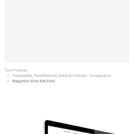
Turul Fotózás
Fotóstúdiók, Portréfotózás, Esküvői Fotózás - Dunaújváros
Nagyházi-Erős Kati Fotó