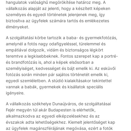
hangulatok valósághű megörökítése határoz meg. A
vállalkozás alapját az jelenti, hogy a készített képeken
személyes és egyedi történetek jelenjenek meg, így
biztosítva az ügyfelek számára tartós és emlékezetes
élményeket.
A szolgáltatási körbe tartozik a baba- és gyermekfotózás,
amelynél a fotós nagy odafigyeléssel, türelemmel és
empátiával dolgozik, vidám és biztonságos légkört
teremtve a legkisebbeknek. Fontos szerepet kap a portré-
és brandfotózás is, ahol a képek elsősorban a
személyiséget, kedvességet és bájt emelik ki. Az esküvői
fotózás során minden pár sajátos történetét emelik ki,
egyedi szemléletben. A stúdió kialakításakor tekintettel
vannak a babák, gyermekek és kisállatok speciális
igényeire.
A vállalkozás székhelye Dunaújváros, de szolgáltatásai
Fejér megyén túl akár Budapesten is elérhetők,
alkalmazkodva az egyedi elképzelésekhez és az
évszakok adta lehetőségekhez. Kiemelt jelentőséget kap
az ügyfelek magánszférájának megóvása, ezért a fotók