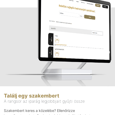
Találj egy szakembert
A rangsor az iparág legjobbjait gyűjti össze
Szakembert keres a közelébe? Ellenőrizze