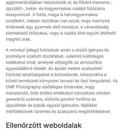
agglomerációjában helyezkedik el, és főként kismama-,
újszülött-, baba- és kisgyermekes családi fotózásra
összpontosít. A fotós, maga is háromgyermekes
szülőként, mélyen tisztában van azzal, hogy mennyire
értékesek egy gyermek első mosolyai, a várandósság
kiemelkedő időszakai, vagy a család által együtt átélhető
meghitt órák.
A művészi jellegű fotózások során a stúdió igényes és
személyre szabott díszleteket, valamint különleges
kellékeket kínál, amelyek elősegítik az atmoszféra
egyedülállóvá tételét. Az épület mellett szabadtéri
fotózási lehetőségeket is biztosítanak, kihasználva a
közeli természeti környezet tavaszi és őszi hangulatait. Az
OMF Photography elsődleges törekvése, hogy
maradandó, örök értékű emlékeket biztosítson minden
generáció számára, különös gondot fordítva az
újszülöttek és babák egyedi igényeire, fejlődési
mérföldköveik türelmes és szakszerű megörökítésével.
Ellenőrzött weboldalak