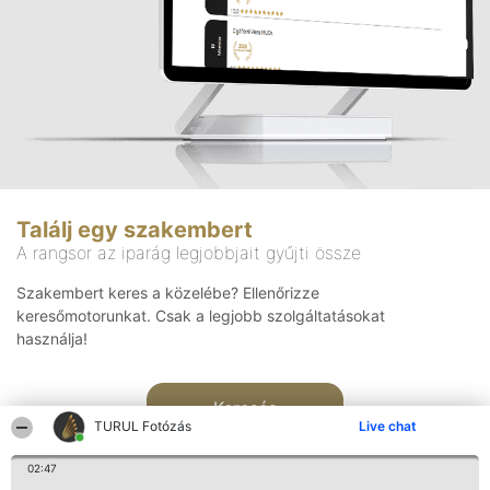
Találj egy szakembert
A rangsor az iparág legjobbjait gyűjti össze
Szakembert keres a közelébe? Ellenőrizze
keresőmotorunkat. Csak a legjobb szolgáltatásokat
használja!
Keresés
TURUL Fotózás
Live chat
02:47