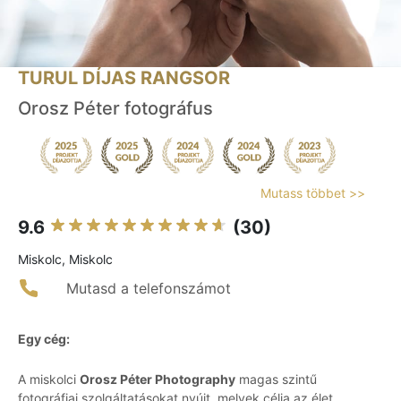
TURUL DÍJAS RANGSOR
Orosz Péter fotográfus
Mutass többet >>
9.6
(30)
Miskolc, Miskolc
Mutasd a telefonszámot
Egy cég:
A miskolci
Orosz Péter Photography
magas szintű
fotográfiai szolgáltatásokat nyújt, melyek célja az élet