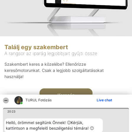
Találj egy szakembert
A rangsor az iparág legjobbjait gyűjti össze
Szakembert keres a közelébe? Ellenőrizze
keresőmotorunkat. Csak a legjobb szolgáltatásokat
használja!
Keresés
TURUL Fotózás
Live chat
20:23
Helló, örömmel segítünk Önnek! 🙂Kérjük,
kattintson a megfelelő beszélgetési témára! 🙂