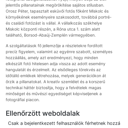
jelentős pillanatainak megörökítése sajátos stílusban.
Orosz Péter, tapasztalt esküvői fotós főként Miskolc és
környékének eseményeire szakosodott, továbbá portré-
és családi fotózást is vállal. A vállalkozás székhelye
Miskolc központi részén, a Róna utca 1. szám alatt
található, Borsod-Abaúj-Zemplén vármegyében.
A szolgáltatások fő jellemzője a részletekre fordított
precíz figyelem, valamint az egyénre szabott, személyes
hozzáállás, amely azt eredményezi, hogy minden
elkészült fotó hitelesen adja vissza az adott esemény
hangulatát és érzelmeit. Az elsődleges törekvés az
időtálló emlékek létrehozása, melyek generációkon át
őrzik a pillanatokat. A kreatív szemlélet és a korszerű
technikai háttér biztosítja, hogy a felvételek magas
minőséget és művészi egyediséget képviseljenek a
fotográfiai piacon.
Ellenőrzött weboldalak
Csak a bejelentkezett felhasználók férhetnek hozzá