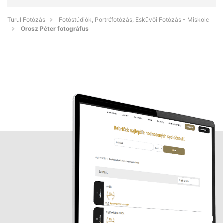
Turul Fotózás
Fotóstúdiók, Portréfotózás, Esküvői Fotózás - Miskolc
Orosz Péter fotográfus