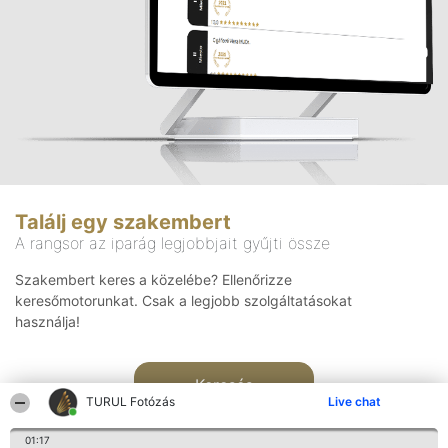
Találj egy szakembert
A rangsor az iparág legjobbjait gyűjti össze
Szakembert keres a közelébe? Ellenőrizze
keresőmotorunkat. Csak a legjobb szolgáltatásokat
használja!
Keresés
TURUL Fotózás
Live chat
01:17