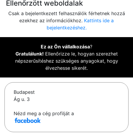
Ellenőrzött weboldalak
Csak a bejelentkezett felhasználók férhetnek hozzá
ezekhez az információkhoz.
Kattints ide a
bejelentkezéshez.
Ez az Ön vállalkozása
?
Gratulálunk!
Ellenőrizze le, hogyan szerezhet
népszerűsítéshez szükséges anyagokat, hogy
élvezhesse sikerét.
Budapest
Ág u. 3
Nézd meg a cég profilját a