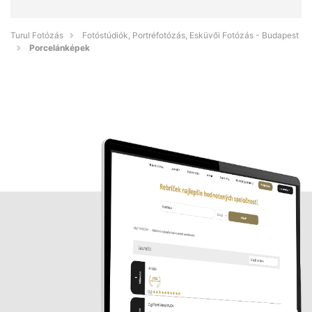
Turul Fotózás
Fotóstúdiók, Portréfotózás, Esküvői Fotózás - Budapest
Porcelánképek