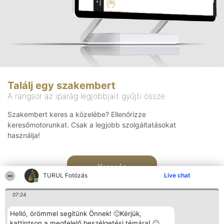
Találj egy szakembert
A rangsor az iparág legjobbjait gyűjti össze
Szakembert keres a közelébe? Ellenőrizze
keresőmotorunkat. Csak a legjobb szolgáltatásokat
használja!
Keresés
TURUL Fotózás
Live chat
07:24
Helló, örömmel segítünk Önnek! 🙂Kérjük,
kattintson a megfelelő beszélgetési témára! 🙂