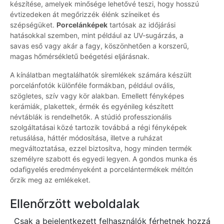
készítése, amelyek minősége lehetővé teszi, hogy hosszú
évtizedeken át megőrizzék élénk színeiket és
szépségüket.
Porcelánképek
tartósak az időjárási
hatásokkal szemben, mint például az UV-sugárzás, a
savas eső vagy akár a fagy, köszönhetően a korszerű,
magas hőmérsékletű beégetési eljárásnak.
A kínálatban megtalálhatók síremlékek számára készült
porcelánfotók különféle formákban, például ovális,
szögletes, szív vagy kör alakban. Emellett fényképes
kerámiák, plakettek, érmék és egyénileg készített
névtáblák is rendelhetők. A stúdió professzionális
szolgáltatásai közé tartozik továbbá a régi fényképek
retusálása, háttér módosítása, illetve a ruházat
megváltoztatása, ezzel biztosítva, hogy minden termék
személyre szabott és egyedi legyen. A gondos munka és
odafigyelés eredményeként a porcelántermékek méltón
őrzik meg az emlékeket.
Ellenőrzött weboldalak
Csak a bejelentkezett felhasználók férhetnek hozzá