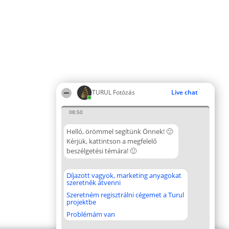
TURUL Fotózás
Live chat
08:50
Helló, örömmel segítünk Önnek! 🙂
Kérjük, kattintson a megfelelő
beszélgetési témára! 🙂
Díjazott vagyok, marketing anyagokat
szeretnék átvenni
Szeretném regisztrálni cégemet a Turul
projektbe
Problémám van