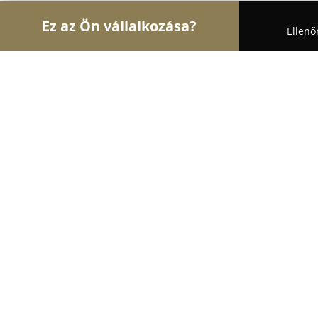
Ez az Ön vállalkozása?
Ellenő
Turul Fotózás
Fotóstúdiók, Portréfotózás, Esküvő
Sprintfotó
9.4
(49)
Győr, Gyor
Mutasd a telefonszámot