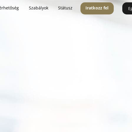
érhetőség
Szabályok
Státusz
Iratkozz fel
E