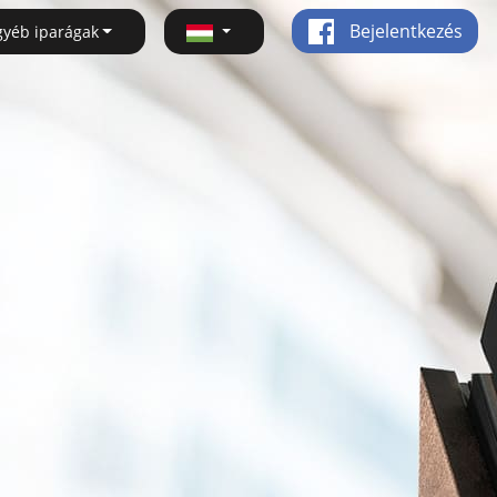
Bejelentkezés
gyéb iparágak