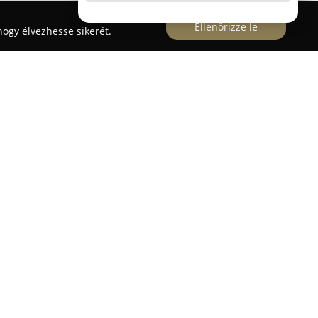
Ellenőrizze le
ogy élvezhesse sikerét.
tó
számos fényképes szolgáltatást kínál
t fektetve a magas minőségű megoldásokra. A
a klasszikus fotóelőhívás, ahol modern RC papírt
eredmény érdekében. Ezen kívül egyedi
ak, valamint fényképes üdvözlőkártyák
yek segítik az emlékek megőrzését személyre
yképek készítése gyorsan és pontosan történik,
jándéktárgyak is elérhetők a kínálatban.
mzője a segítőkész és gyors kiszolgálás, emellett