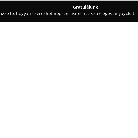
Gratulálunk!
rizze le, hogyan szerezhet népszerűsítéshez szükséges anyagokat, h
i Fotózás - Győr
Sprintfotó
Egy cég:
A mosonmagyaróvári
Sprint Fo
ügyfeleinek, kiemelt hangsúly
tevékenységi körükbe tartozik 
használnak a tartós és kiváló 
Mutass többet >>
fotókönyvek, poszterek, naptár
elkészítését is vállalják, amel
szabott formában. Az igazolván
emellett különböző fényképes a
A vállalkozás egyik fontos jelle