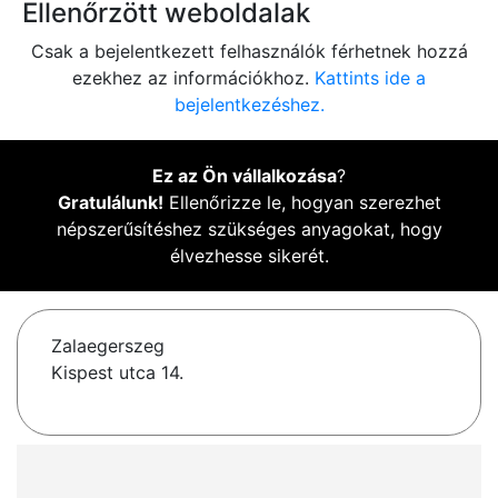
Ellenőrzött weboldalak
Csak a bejelentkezett felhasználók férhetnek hozzá
ezekhez az információkhoz.
Kattints ide a
bejelentkezéshez.
Ez az Ön vállalkozása
?
Gratulálunk!
Ellenőrizze le, hogyan szerezhet
népszerűsítéshez szükséges anyagokat, hogy
élvezhesse sikerét.
Zalaegerszeg
Kispest utca 14.