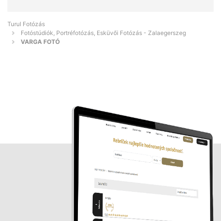
Turul Fotózás
Fotóstúdiók, Portréfotózás, Esküvői Fotózás - Zalaegerszeg
VARGA FOTÓ