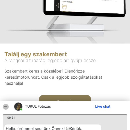
Találj egy szakembert
A rangsor az iparág legjobbjait gyűjti össze
Szakembert keres a közelébe? Ellenőrizze
keresőmotorunkat. Csak a legjobb szolgáltatásokat
használja!
Keresés
TURUL Fotózás
Live chat
09:31
Helló, örömmel segítünk Önnek! 🙂Kérjük,