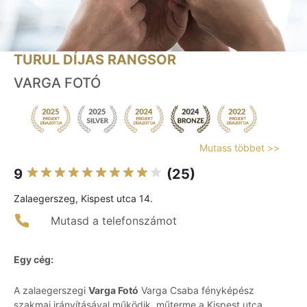
TURUL DÍJAS RANGSOR
VARGA FOTÓ
Mutass többet >>
9
(25)
Zalaegerszeg, Kispest utca 14.
Mutasd a telefonszámot
Egy cég:
A zalaegerszegi
Varga Fotó
Varga Csaba fényképész
szakmai irányításával működik, műterme a Kispest utca