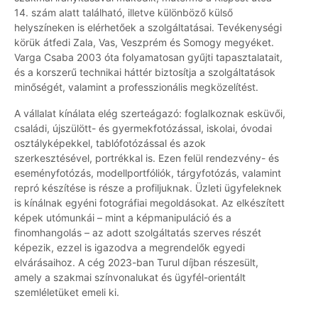
14. szám alatt található, illetve különböző külső
helyszíneken is elérhetőek a szolgáltatásai. Tevékenységi
körük átfedi Zala, Vas, Veszprém és Somogy megyéket.
Varga Csaba 2003 óta folyamatosan gyűjti tapasztalatait,
és a korszerű technikai háttér biztosítja a szolgáltatások
minőségét, valamint a professzionális megközelítést.
A vállalat kínálata elég szerteágazó: foglalkoznak esküvői,
családi, újszülött- és gyermekfotózással, iskolai, óvodai
osztályképekkel, tablófotózással és azok
szerkesztésével, portrékkal is. Ezen felül rendezvény- és
eseményfotózás, modellportfóliók, tárgyfotózás, valamint
repró készítése is része a profiljuknak. Üzleti ügyfeleknek
is kínálnak egyéni fotográfiai megoldásokat. Az elkészített
képek utómunkái – mint a képmanipuláció és a
finomhangolás – az adott szolgáltatás szerves részét
képezik, ezzel is igazodva a megrendelők egyedi
elvárásaihoz. A cég 2023-ban Turul díjban részesült,
amely a szakmai színvonalukat és ügyfél-orientált
szemléletüket emeli ki.