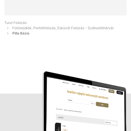
Turul Fotózás
Fotóstúdiók, Portréfotózás, Esküvői Fotózás - Székesfehérvár
Pilla Bázis