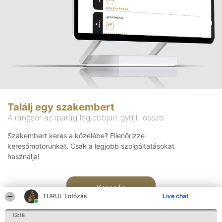
Találj egy szakembert
A rangsor az iparág legjobbjait gyűjti össze
Szakembert keres a közelébe? Ellenőrizze
keresőmotorunkat. Csak a legjobb szolgáltatásokat
használja!
Keresés
TURUL Fotózás
Live chat
13:18