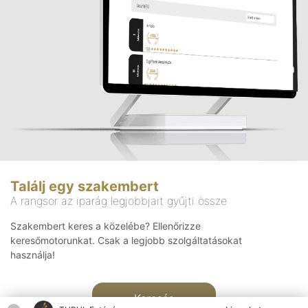
Találj egy szakembert
A rangsor az iparág legjobbjait gyűjti össze
Szakembert keres a közelébe? Ellenőrizze
keresőmotorunkat. Csak a legjobb szolgáltatásokat
használja!
Keresés