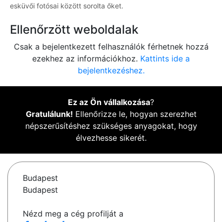
esküvői fotósai között sorolta őket.
Ellenőrzött weboldalak
Csak a bejelentkezett felhasználók férhetnek hozzá
ezekhez az információkhoz.
Kattints ide a
bejelentkezéshez.
Ez az Ön vállalkozása
?
Gratulálunk!
Ellenőrizze le, hogyan szerezhet
népszerűsítéshez szükséges anyagokat, hogy
élvezhesse sikerét.
Budapest
Budapest
Nézd meg a cég profilját a