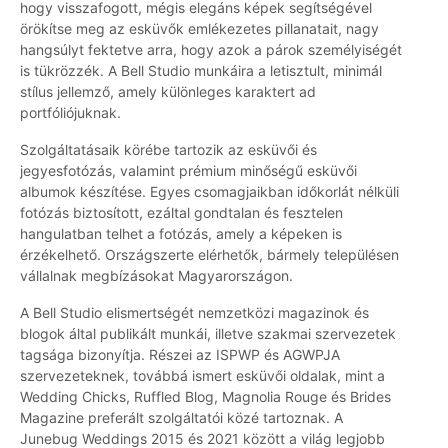
hogy visszafogott, mégis elegáns képek segítségével
örökítse meg az esküvők emlékezetes pillanatait, nagy
hangsúlyt fektetve arra, hogy azok a párok személyiségét
is tükrözzék. A Bell Studio munkáira a letisztult, minimál
stílus jellemző, amely különleges karaktert ad
portfóliójuknak.
Szolgáltatásaik körébe tartozik az esküvői és
jegyesfotózás, valamint prémium minőségű esküvői
albumok készítése. Egyes csomagjaikban időkorlát nélküli
fotózás biztosított, ezáltal gondtalan és fesztelen
hangulatban telhet a fotózás, amely a képeken is
érzékelhető. Országszerte elérhetők, bármely településen
vállalnak megbízásokat Magyarországon.
A Bell Studio elismertségét nemzetközi magazinok és
blogok által publikált munkái, illetve szakmai szervezetek
tagsága bizonyítja. Részei az ISPWP és AGWPJA
szervezeteknek, továbbá ismert esküvői oldalak, mint a
Wedding Chicks, Ruffled Blog, Magnolia Rouge és Brides
Magazine preferált szolgáltatói közé tartoznak. A
Junebug Weddings 2015 és 2021 között a világ legjobb