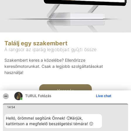
Találj egy szakembert
A rangsor az iparág legjobbjait gyűjti össze
Szakembert keres a közelébe? Ellenőrizze
keresőmotorunkat. Csak a legjobb szolgáltatásokat
használja!
Keresés
TURUL Fotózás
Live chat
14:54
Helló, örömmel segítünk Önnek! 🙂Kérjük,
kattintson a megfelelő beszélgetési témára! 🙂