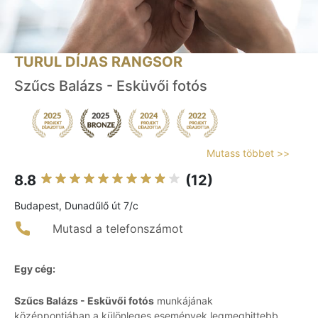
TURUL DÍJAS RANGSOR
Szűcs Balázs - Esküvői fotós
Mutass többet >>
8.8
(12)
Budapest, Dunadűlő út 7/c
Mutasd a telefonszámot
Egy cég:
Szűcs Balázs - Esküvői fotós
munkájának
középpontjában a különleges események legmeghittebb