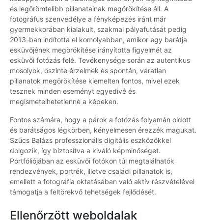
és legörömtelibb pillanatainak megörökítése áll. A
fotográfus szenvedélye a fényképezés iránt már
gyermekkorában kialakult, szakmai pályafutását pedig
2013-ban indította el komolyabban, amikor egy barátja
esküvőjének megörökítése irányította figyelmét az
esküvői fotózás felé. Tevékenysége során az autentikus
mosolyok, őszinte érzelmek és spontán, váratlan
pillanatok megörökítése kiemelten fontos, mivel ezek
tesznek minden eseményt egyedivé és
megismételhetetlenné a képeken.
Fontos számára, hogy a párok a fotózás folyamán oldott
és barátságos légkörben, kényelmesen érezzék magukat.
Szűcs Balázs professzionális digitális eszközökkel
dolgozik, így biztosítva a kiváló képminőséget.
Portfóliójában az esküvői fotókon túl megtalálhatók
rendezvények, portrék, illetve családi pillanatok is,
emellett a fotográfia oktatásában való aktív részvételével
támogatja a feltörekvő tehetségek fejlődését.
Ellenőrzött weboldalak