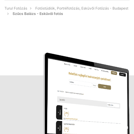
Turul Fotózás
Fotóstúdiók, Portréfotózás, Esküvői Fotózás - Budapest
Szűcs Balázs - Esküvői fotós