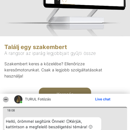
Találj egy szakembert
A rangsor az iparág legjobbjait gyűjti össze
Szakembert keres a közelébe? Ellenőrizze
keresőmotorunkat. Csak a legjobb szolgáltatásokat
használja!
Keresés
TURUL Fotózás
Live chat
18:08
Helló, örömmel segítünk Önnek! 🙂Kérjük,
kattintson a megfelelő beszélgetési témára! 🙂