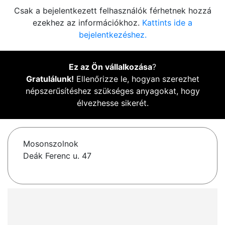
Csak a bejelentkezett felhasználók férhetnek hozzá
ezekhez az információkhoz.
Kattints ide a
bejelentkezéshez.
Ez az Ön vállalkozása
?
Gratulálunk!
Ellenőrizze le, hogyan szerezhet
népszerűsítéshez szükséges anyagokat, hogy
élvezhesse sikerét.
Mosonszolnok
Deák Ferenc u. 47