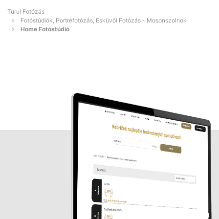
Turul Fotózás
Fotóstúdiók, Portréfotózás, Esküvői Fotózás - Mosonszolnok
Home Fotóstúdió