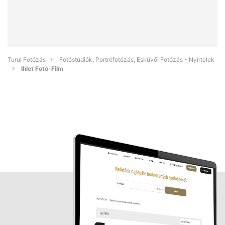
Turul Fotózás
Fotóstúdiók, Portréfotózás, Esküvői Fotózás - Nyírtelek
Ihlet Fotó-Film