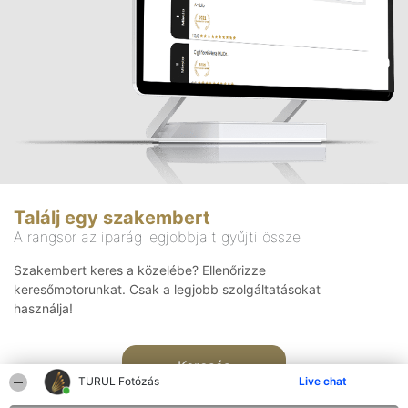
Találj egy szakembert
A rangsor az iparág legjobbjait gyűjti össze
Szakembert keres a közelébe? Ellenőrizze
keresőmotorunkat. Csak a legjobb szolgáltatásokat
használja!
Keresés
TURUL Fotózás
Live chat