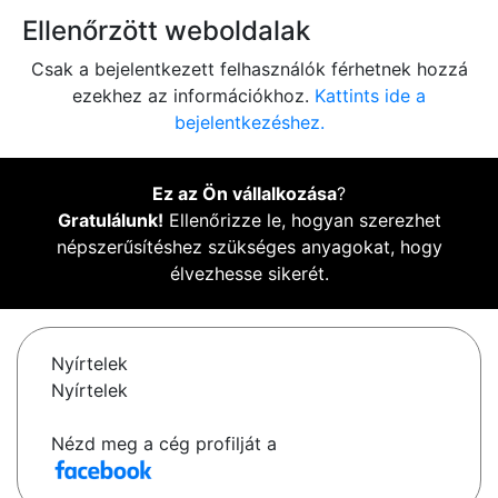
Ellenőrzött weboldalak
Csak a bejelentkezett felhasználók férhetnek hozzá
ezekhez az információkhoz.
Kattints ide a
bejelentkezéshez.
Ez az Ön vállalkozása
?
Gratulálunk!
Ellenőrizze le, hogyan szerezhet
népszerűsítéshez szükséges anyagokat, hogy
élvezhesse sikerét.
Nyírtelek
Nyírtelek
Nézd meg a cég profilját a