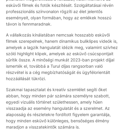
esküvői filmek és fotók készítését. Szolgáltatásai révén
professzionális színvonalon rögzíti az élet jelentős
eseményeit, olyan formában, hogy az emlékek hosszú
távon is fennmaradnak.
A vállalkozás kínálatában nemcsak hosszabb esküvői
filmek szerepelnek, hanem dinamikus buliklipes videók is,
amelyek a lagzik hangulatát idézik meg, valamint szívhez
szóló highlight klipek, amelyek az esküvő csúcspontjait
sűrítik össze. A minőségi munkát 2023-ban projekt díjjal
ismerték el, továbbá a Turul díjas rangsorban való
részvétel is a cég megbízhatóságát és ügyfélorientált
hozzáállását tükrözi.
Szakmai tapasztalat és kreatív szemlélet segíti őket
abban, hogy minden pár számára személyre szabott,
egyedi vizuális történet születhessen, amely hűen
visszaadja az esemény hangulatát és a szerelmet. Az
alaposság és részletekre fordított figyelem garantálja,
hogy minden esküvő különleges, bensőséges élmény
maradjon a visszatekintők számára is.