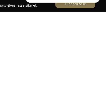
Ellenőrizze le
ogy élvezhesse sikerét.
együttműködő partner a fotózás és videózás
esszionális és hobbi felhasználóknak egyaránt
. 2005 óta foglalkozik fotós eszközök
ezdődően a Yongnuo vakuk elismert szakértőjének
 szerepelnek stúdióvakuk, LED lámpák,
lamint további, a kreatív alkotáshoz szükséges
 fotós- és videószolgáltatásokkal, tárgyfotózással
ó szolgáltatási portfóliót nyújt ügyfelei számára.
s ügyfélszolgálat, korrekt árak, valamint a