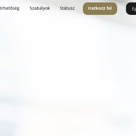
érhetőség
Szabályok
Státusz
Iratkozz fel
E