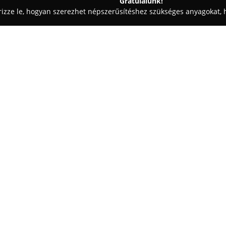
Gratulálunk!
rizze le, hogyan szerezhet népszerűsítéshez szükséges anyagokat, h
i Fotózás - Pécs
CFOTO.HU
Egy cég:
A pécsi
CFOTO.HU
megbízható 
iránt érdeklődők számára, prof
széleskörű megoldásokat kínálva
értékesítésével, és 2010-től k
Mutass többet >>
számít. A vállalat kínálatában
fotóhátterek, vakuállványok, va
kellékek.
CFOTO.HU
egyaránt foglalkozik
és logóanimációval is, így átfog
Ismertségét a gyors és készsége