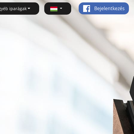
Bejelentkezés
gyéb iparágak