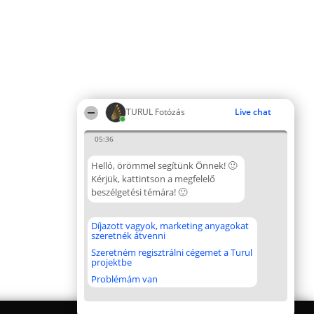
TURUL Fotózás
Live chat
05:36
Helló, örömmel segítünk Önnek! 🙂
Kérjük, kattintson a megfelelő
beszélgetési témára! 🙂
Díjazott vagyok, marketing anyagokat
szeretnék átvenni
Szeretném regisztrálni cégemet a Turul
projektbe
Problémám van