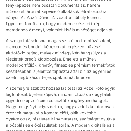
fényképezés nem pusztán dokumentálás, hanem
művészeti értéket képviselő alkotások létrehozására
irányul. Az Aczél Dániel Z. vezette műhely kiemelt
figyelmet fordít arra, hogy minden elkészített kép
maradandó élményt, valamint kiváló minőséget adjon át.
A szolgáltatások sora magas szintű portréfotózásoktól,
glamour és boudoir képeken át, egészen művészi
aktfotókig terjed, melyek mindegyikén hangsúlyos a
részletek precíz kidolgozása. Emellett a műhely
modellportfóliók, kreatív, fitnesz és prémium termékfotók
készítésében is jelentős tapasztalattal bír, az egyéni és
üzleti megbízások teljes spektrumát lefedve.
A személyre szabott hozzáállás teszi az Aczél Fotó egyik
legfontosabb jellemzőjévé, minden fotózás az ügyfelek
egyedi elképzeléseire és esztétikai igényeire hangolt.
Nagy hangsúlyt helyeznek rá, hogy azok is komfortosan
érezzék magukat a kamera előtt, akik kevésbé
gyakorlottak, részletes iránymutatást, segítséget nyújtva
a pózolás és előkészületek során. A modern digitális és a