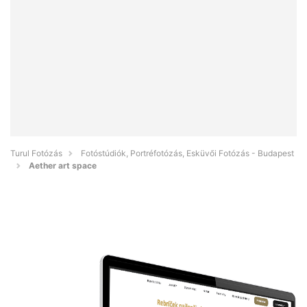
Turul Fotózás
Fotóstúdiók, Portréfotózás, Esküvői Fotózás - Budapest
Aether art space