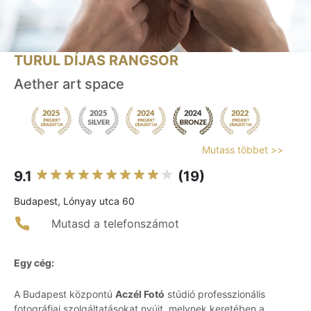
TURUL DÍJAS RANGSOR
Aether art space
Mutass többet >>
9.1
(19)
Budapest, Lónyay utca 60
Mutasd a telefonszámot
Egy cég:
A Budapest központú
Aczél Fotó
stúdió professzionális
fotográfiai szolgáltatásokat nyújt, melynek keretében a