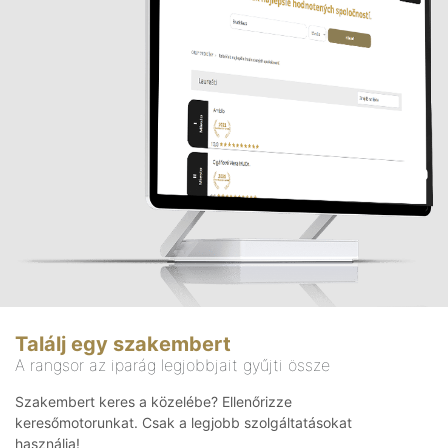
Találj egy szakembert
A rangsor az iparág legjobbjait gyűjti össze
Szakembert keres a közelébe? Ellenőrizze
keresőmotorunkat. Csak a legjobb szolgáltatásokat
használja!