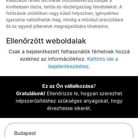
klasszikus filmes technikák ötvözésével biztosítják a
kivételesen tiszta, tartós és részletgazdag felvételeket. A
fotózások stúdióban vagy külső helyszínen, igényekhez
igazodva valósíthatók meg, mindig a művészi precizitásra
és az egyedi pillanatok megragadására törekedve.
Ellenőrzött weboldalak
Csak a bejelentkezett felhasználók férhetnek hozzá
ezekhez az információkhoz.
Kattints ide a
bejelentkezéshez.
Ez az Ön vállalkozása
?
Gratulálunk!
Ellenőrizze le, hogyan szerezhet
népszerűsítéshez szükséges anyagokat, hogy
élvezhesse sikerét.
Budapest