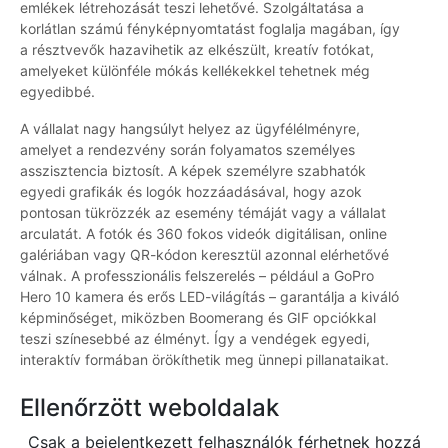
emlékek létrehozását teszi lehetővé. Szolgáltatása a
korlátlan számú fényképnyomtatást foglalja magában, így
a résztvevők hazavihetik az elkészült, kreatív fotókat,
amelyeket különféle mókás kellékekkel tehetnek még
egyedibbé.
A vállalat nagy hangsúlyt helyez az ügyfélélményre,
amelyet a rendezvény során folyamatos személyes
asszisztencia biztosít. A képek személyre szabhatók
egyedi grafikák és logók hozzáadásával, hogy azok
pontosan tükrözzék az esemény témáját vagy a vállalat
arculatát. A fotók és 360 fokos videók digitálisan, online
galériában vagy QR-kódon keresztül azonnal elérhetővé
válnak. A professzionális felszerelés – például a GoPro
Hero 10 kamera és erős LED-világítás – garantálja a kiváló
képminőséget, miközben Boomerang és GIF opciókkal
teszi színesebbé az élményt. Így a vendégek egyedi,
interaktív formában örökíthetik meg ünnepi pillanataikat.
Ellenőrzött weboldalak
Csak a bejelentkezett felhasználók férhetnek hozzá