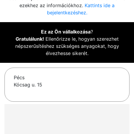
ezekhez az információkhoz.
Kattints ide a
bejelentkezéshez.
Ez az Ön vállalkozása
?
Gratulálunk!
Ellenőrizze le, hogyan szerezhet
népszerűsítéshez szükséges anyagokat, hogy
élvezhesse sikerét.
Pécs
Kócsag u. 15