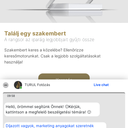
Találj egy szakembert
A rangsor az iparág legjobbjait gyűjti össze
Szakembert keres a közelébe? Ellenőrizze
keresőmotorunkat. Csak a legjobb szolgáltatásokat
használja!
Keresés
TURUL Fotózás
Live chat
09:58
Helló, örömmel segítünk Önnek! 🙂Kérjük,
kattintson a megfelelő beszélgetési témára! 🙂
Rangsorszervező
Népszavazás
Elérhetőség
Díjazott vagyok, marketing anyagokat szeretnék
SC Beautiful Company S.R.L.
Nyertesek
Elérhetőség