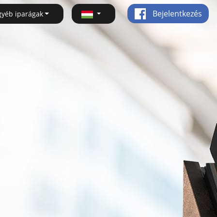
Bejelentkezés
gyéb iparágak