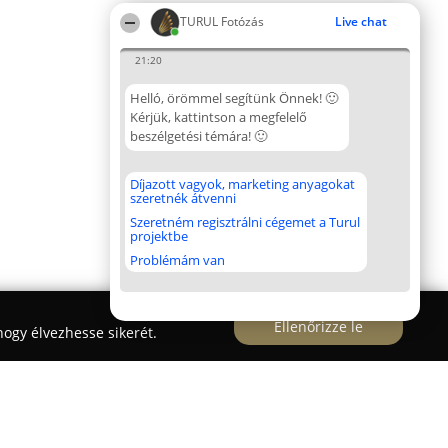
TURUL Fotózás
Live chat
21:20
Helló, örömmel segítünk Önnek! 🙂
Kérjük, kattintson a megfelelő
beszélgetési témára! 🙂
Díjazott vagyok, marketing anyagokat
szeretnék átvenni
Szeretném regisztrálni cégemet a Turul
projektbe
Problémám van
Ellenőrizze le
ogy élvezhesse sikerét.