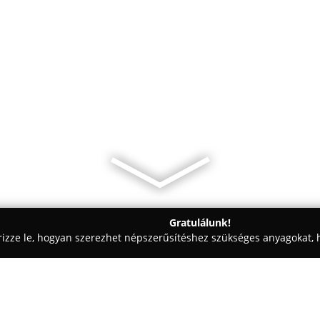
Gratulálunk!
rizze le, hogyan szerezhet népszerűsítéshez szükséges anyagokat, h
i Fotózás - Budapest
Suba Akos Photographer