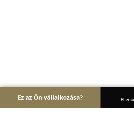
Ez az Ön vállalkozása?
Ellenő
Turul Fotózás
Fotóstúdiók, Portréfotózás, Esküvő