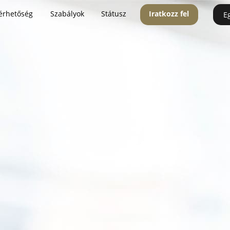
érhetőség
Szabályok
Státusz
Iratkozz fel
E