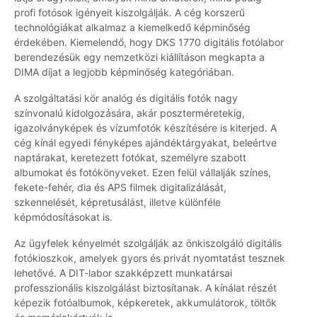
profi fotósok igényeit kiszolgálják. A cég korszerű
technológiákat alkalmaz a kiemelkedő képminőség
érdekében. Kiemelendő, hogy DKS 1770 digitális fotólabor
berendezésük egy nemzetközi kiállításon megkapta a
DIMA díjat a legjobb képminőség kategóriában.
A szolgáltatási kör analóg és digitális fotók nagy
színvonalú kidolgozására, akár poszterméretekig,
igazolványképek és vízumfotók készítésére is kiterjed. A
cég kínál egyedi fényképes ajándéktárgyakat, beleértve
naptárakat, keretezett fotókat, személyre szabott
albumokat és fotókönyveket. Ezen felül vállalják színes,
fekete-fehér, dia és APS filmek digitalizálását,
szkennelését, képretusálást, illetve különféle
képmódosításokat is.
Az ügyfelek kényelmét szolgálják az önkiszolgáló digitális
fotókioszkok, amelyek gyors és privát nyomtatást tesznek
lehetővé. A DIT-labor szakképzett munkatársai
professzionális kiszolgálást biztosítanak. A kínálat részét
képezik fotóalbumok, képkeretek, akkumulátorok, töltők