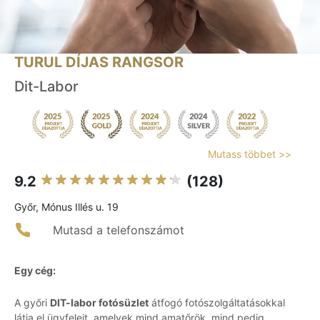
TURUL DÍJAS RANGSOR
Dit-Labor
Mutass többet >>
9.2
(128)
Győr, Mónus Illés u. 19
Mutasd a telefonszámot
Egy cég:
A győri
DIT-labor fotósüzlet
átfogó fotószolgáltatásokkal
látja el ügyfeleit, amelyek mind amatőrök, mind pedig