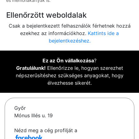
és memóriakártyák is.
Ellenőrzött weboldalak
Csak a bejelentkezett felhasználók férhetnek hozzá
ezekhez az információkhoz.
Kattints ide a
bejelentkezéshez.
Ez az Ön vállalkozása
?
Gratulálunk!
Ellenőrizze le, hogyan szerezhet
népszerűsítéshez szükséges anyagokat, hogy
élvezhesse sikerét.
Győr
Mónus Illés u. 19
Nézd meg a cég profilját a