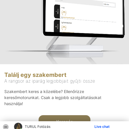
Találj egy szakembert
A rangsor az iparág legjobbjait gyűjti össze
Szakembert keres a közelébe? Ellenőrizze
keresőmotorunkat. Csak a legjobb szolgáltatásokat
használja!
Keresés
TURUL Fotózás
Live chat