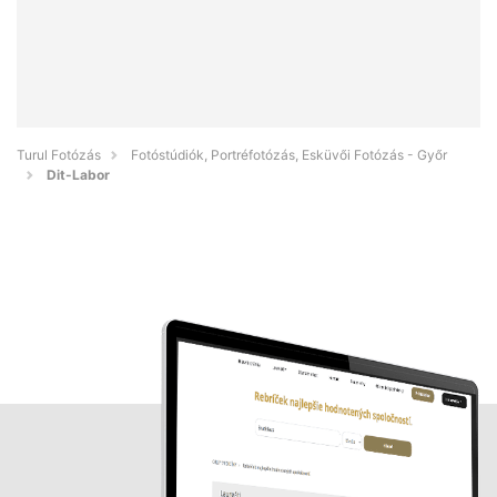
Turul Fotózás
Fotóstúdiók, Portréfotózás, Esküvői Fotózás - Győr
Dit-Labor