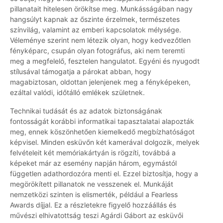
pillanatait hitelesen örökítse meg. Munkásságában nagy
hangsúlyt kapnak az őszinte érzelmek, természetes
színvilág, valamint az emberi kapcsolatok mélysége.
Véleménye szerint nem létezik olyan, hogy kedvezőtlen
fényképarc, csupán olyan fotográfus, aki nem teremti
meg a megfelelő, fesztelen hangulatot. Egyéni és nyugodt
stílusával támogatja a párokat abban, hogy
magabiztosan, oldottan jelenjenek meg a fényképeken,
ezáltal valódi, időtálló emlékek születnek.
Technikai tudását és az adatok biztonságának
fontosságát korábbi informatikai tapasztalatai alapozták
meg, ennek köszönhetően kiemelkedő megbízhatóságot
képvisel. Minden esküvőn két kamerával dolgozik, melyek
felvételeit két memóriakártyán is rögzíti, továbbá a
képeket már az esemény napján három, egymástól
független adathordozóra menti el. Ezzel biztosítja, hogy a
megörökített pillanatok ne vesszenek el. Munkáját
nemzetközi szinten is elismerték, például a Fearless
Awards díjjal. Ez a részletekre figyelő hozzáállás és
művészi elhivatottság teszi Agárdi Gábort az esküvői