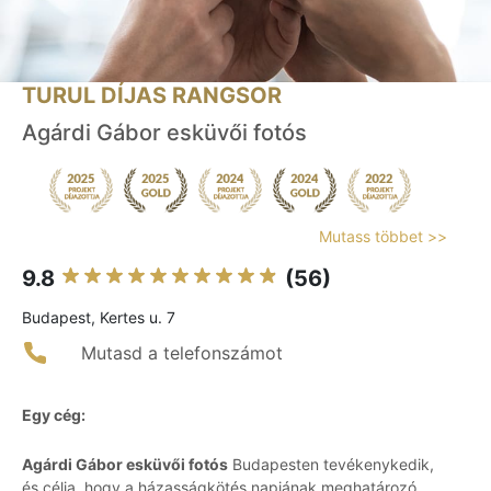
TURUL DÍJAS RANGSOR
Agárdi Gábor esküvői fotós
Mutass többet >>
9.8
(56)
Budapest, Kertes u. 7
Mutasd a telefonszámot
Egy cég:
Agárdi Gábor esküvői fotós
Budapesten tevékenykedik,
és célja, hogy a házasságkötés napjának meghatározó