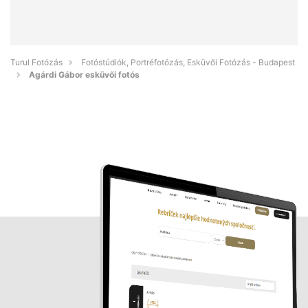
Turul Fotózás
Fotóstúdiók, Portréfotózás, Esküvői Fotózás - Budapest
Agárdi Gábor esküvői fotós