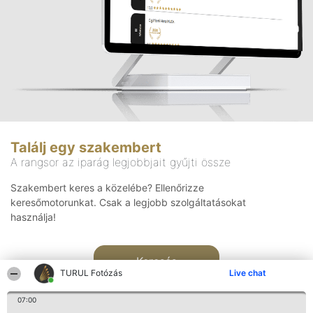
Találj egy szakembert
A rangsor az iparág legjobbjait gyűjti össze
Szakembert keres a közelébe? Ellenőrizze
keresőmotorunkat. Csak a legjobb szolgáltatásokat
használja!
Keresés
TURUL Fotózás
Live chat
07:00