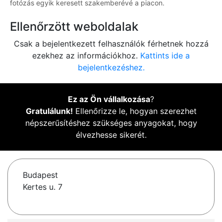
fotózás egyik keresett szakemberévé a piacon.
Ellenőrzött weboldalak
Csak a bejelentkezett felhasználók férhetnek hozzá
ezekhez az információkhoz.
Kattints ide a
bejelentkezéshez.
Ez az Ön vállalkozása
?
Gratulálunk!
Ellenőrizze le, hogyan szerezhet
népszerűsítéshez szükséges anyagokat, hogy
élvezhesse sikerét.
Budapest
Kertes u. 7