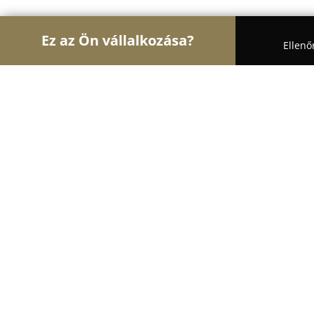
Ez az Ön vállalkozása?
Ellenő
Turul Fotózás
Fotóstúdiók, Portréfotózás, Esküvői
Vadász Ákos Photo&Videography
8.6
(8)
Fót, Fót
Mutasd a telefonszámot