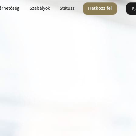
érhetőség
Szabályok
Státusz
Iratkozz fel
E