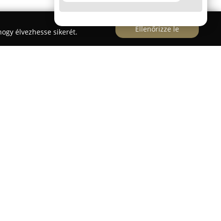
Ellenőrizze le
ogy élvezhesse sikerét.
phy
professzionális fotó- és videószolgáltatásokat
határozó pillanatainak megörökítése. A
e az esküvői fotózás és videózás, beleértve a
s a lakodalom valamennyi lényeges mozzanatának
re álló, személyre szabott csomagok a párok
k, ami lehetővé teszi, hogy a készített anyagok
vágyait. A szolgáltatás középpontjában annak
tett pillanatok valódi érzelmeket fejezzenek ki, és
ljenek az eseményről.