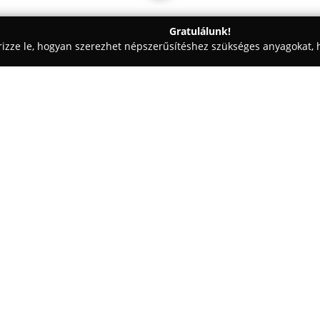
Gratulálunk!
rizze le, hogyan szerezhet népszerűsítéshez szükséges anyagokat, h
 Fotózás - Fót
Vadász Ákos Photo&Videography
Egy cég:
Vadász Ákos Photo&Videogra
nyújt, melyek célja az élet meg
vállalkozás fő tevékenységi kör
jegyesfotózás, a szertartás é
Mutass többet >>
dokumentálását. A rendelkezés
egyedi elképzeléseihez igazodna
hűen tükrözzék a megrendelők 
biztosítása áll, hogy a megörökí
hosszú távon is hitelesen mesé