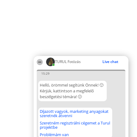
TURUL Fotózás
Live chat
15:29
Helló, örömmel segítünk Önnek! 🙂
Kérjük, kattintson a megfelelő
beszélgetési témára! 🙂
Díjazott vagyok, marketing anyagokat
szeretnék átvenni
Szeretném regisztrálni cégemet a Turul
projektbe
Problémám van