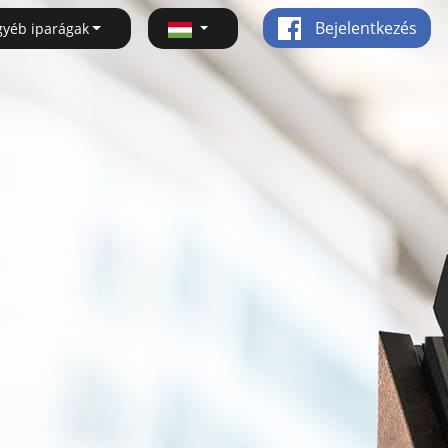
Bejelentkezés
gyéb iparágak