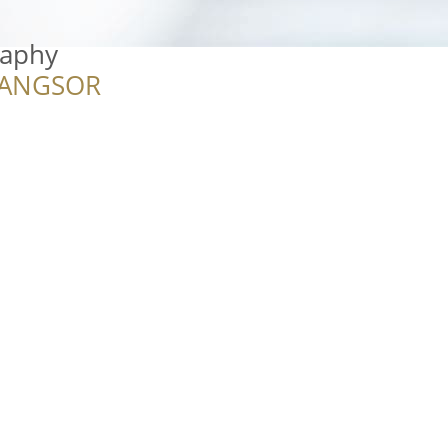
raphy
RANGSOR