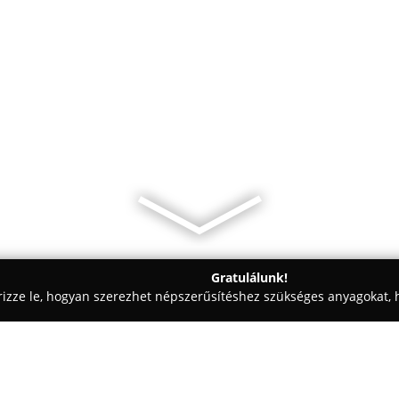
Gratulálunk!
rizze le, hogyan szerezhet népszerűsítéshez szükséges anyagokat, h
i Fotózás - Debrecen
Stewe photography