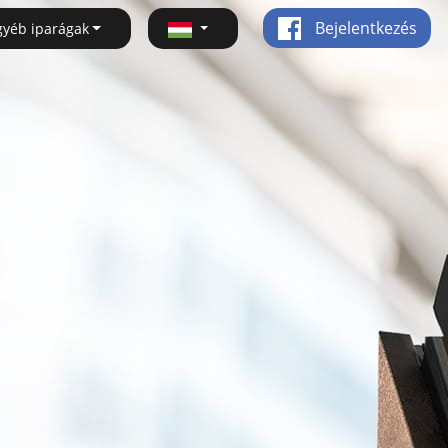
Bejelentkezés
gyéb iparágak