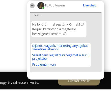
TURUL Fotózás
Live chat
17:23
Helló, örömmel segítünk Önnek! 🙂
Kérjük, kattintson a megfelelő
beszélgetési témára! 🙂
Díjazott vagyok, marketing anyagokat
szeretnék átvenni
Szeretném regisztrálni cégemet a Turul
projektbe
Problémám van
Ellenőrizze le
ogy élvezhesse sikerét.