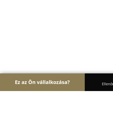
Ez az Ön vállalkozása?
Ellenő
Turul Fotózás
Fotóstúdiók, Portréfotózás, Esküvő