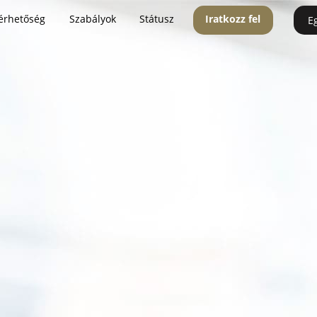
érhetőség
Szabályok
Státusz
Iratkozz fel
E