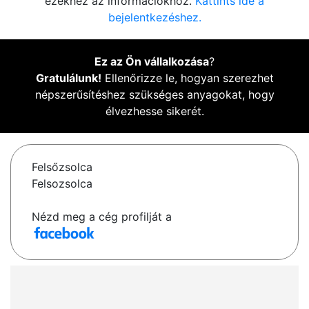
ezekhez az információkhoz.
Kattints ide a
bejelentkezéshez.
Ez az Ön vállalkozása
?
Gratulálunk!
Ellenőrizze le, hogyan szerezhet
népszerűsítéshez szükséges anyagokat, hogy
élvezhesse sikerét.
Felsőzsolca
Felsozsolca
Nézd meg a cég profilját a