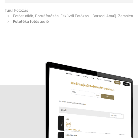
Turul Fotózás
Fotóstúdiók, Portréfotózás, Esküvői Fotózás - Borsod-Abaúj-Zemplén
Fotótéka fotóstudió