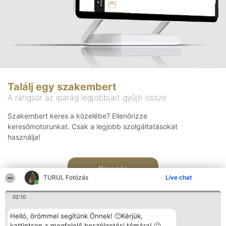
Találj egy szakembert
A rangsor az iparág legjobbjait gyűjti össze
Szakembert keres a közelébe? Ellenőrizze
keresőmotorunkat. Csak a legjobb szolgáltatásokat
használja!
Keresés
TURUL Fotózás
Live chat
02:10
Helló, örömmel segítünk Önnek! 🙂Kérjük,
kattintson a megfelelő beszélgetési témára! 🙂