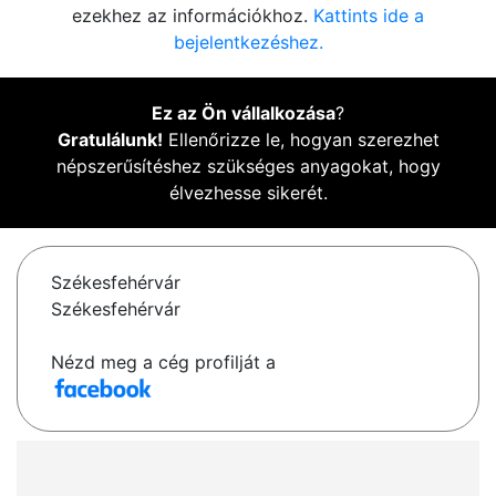
ezekhez az információkhoz.
Kattints ide a
bejelentkezéshez.
Ez az Ön vállalkozása
?
Gratulálunk!
Ellenőrizze le, hogyan szerezhet
népszerűsítéshez szükséges anyagokat, hogy
élvezhesse sikerét.
Székesfehérvár
Székesfehérvár
Nézd meg a cég profilját a