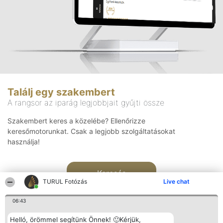
Találj egy szakembert
A rangsor az iparág legjobbjait gyűjti össze
Szakembert keres a közelébe? Ellenőrizze
keresőmotorunkat. Csak a legjobb szolgáltatásokat
használja!
Keresés
TURUL Fotózás
Live chat
06:43
Helló, örömmel segítünk Önnek! 🙂Kérjük,