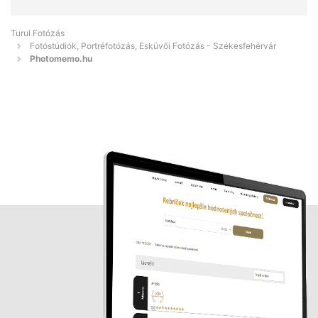
Turul Fotózás
Fotóstúdiók, Portréfotózás, Esküvői Fotózás - Székesfehérvár
Photomemo.hu