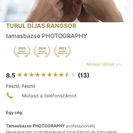
TURUL DÍJAS RANGSOR
tamasbazso PHOTOGRAPHY
Mutass többet >>
8.5
(13)
Pásztó, Pásztó
Mutasd a telefonszámot
Egy cég:
Tamasbazso PHOTOGRAPHY
professzionális
fényképezési szolgáltatásokat kínál Pásztó és környékén,