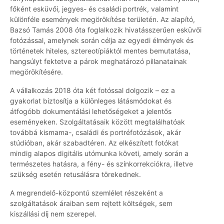
főként esküvői, jegyes- és családi portrék, valamint
különféle események megörökítése területén. Az alapító,
Bazsó Tamás 2008 óta foglalkozik hivatásszerűen esküvői
fotózással, amelynek során célja az egyedi élmények és
történetek hiteles, sztereotípiáktól mentes bemutatása,
hangsúlyt fektetve a párok meghatározó pillanatainak
megörökítésére.
A vállalkozás 2018 óta két fotóssal dolgozik – ez a
gyakorlat biztosítja a különleges látásmódokat és
átfogóbb dokumentálási lehetőségeket a jelentős
eseményeken. Szolgáltatásaik között megtalálhatóak
továbbá kismama-, családi és portréfotózások, akár
stúdióban, akár szabadtéren. Az elkészített fotókat
mindig alapos digitális utómunka követi, amely során a
természetes hatásra, a fény- és színkorrekciókra, illetve
szükség esetén retusálásra törekednek.
A megrendelő-központú szemlélet részeként a
szolgáltatások áraiban sem rejtett költségek, sem
kiszállási díj nem szerepel.