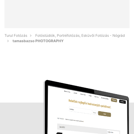
Turul Fotózás
Fotóstúdiók, Portréfotózás, Esküvői Fotózás - Nógrád
tamasbazso PHOTOGRAPHY