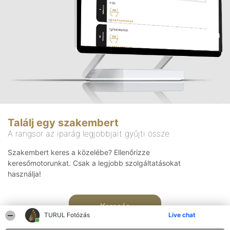
Találj egy szakembert
A rangsor az iparág legjobbjait gyűjti össze
Szakembert keres a közelébe? Ellenőrizze
keresőmotorunkat. Csak a legjobb szolgáltatásokat
használja!
Keresés
TURUL Fotózás
Live chat