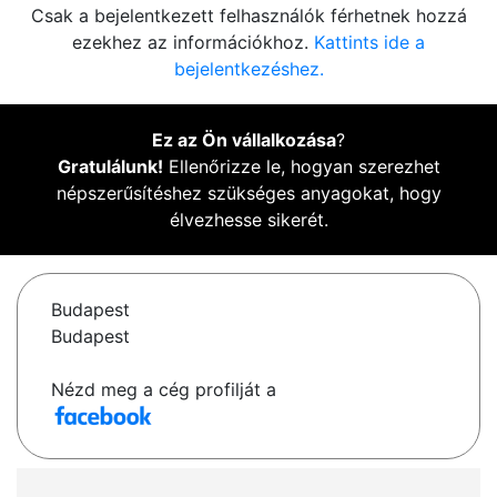
Csak a bejelentkezett felhasználók férhetnek hozzá
ezekhez az információkhoz.
Kattints ide a
bejelentkezéshez.
Ez az Ön vállalkozása
?
Gratulálunk!
Ellenőrizze le, hogyan szerezhet
népszerűsítéshez szükséges anyagokat, hogy
élvezhesse sikerét.
Budapest
Budapest
Nézd meg a cég profilját a