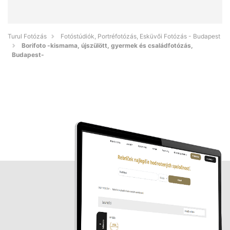
Turul Fotózás
Fotóstúdiók, Portréfotózás, Esküvői Fotózás - Budapest
Borifoto -kismama, újszülött, gyermek és családfotózás,
Budapest-