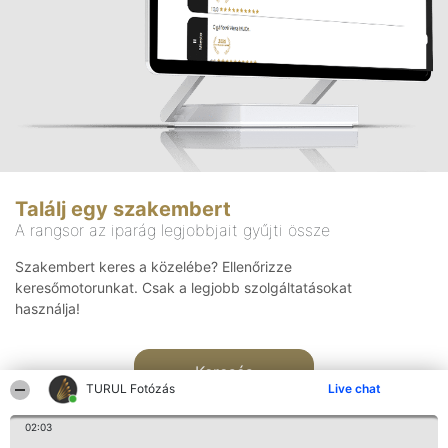
Találj egy szakembert
A rangsor az iparág legjobbjait gyűjti össze
Szakembert keres a közelébe? Ellenőrizze
keresőmotorunkat. Csak a legjobb szolgáltatásokat
használja!
Keresés
TURUL Fotózás
Live chat
02:03