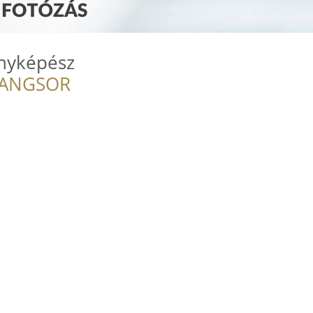
ényképész
RANGSOR