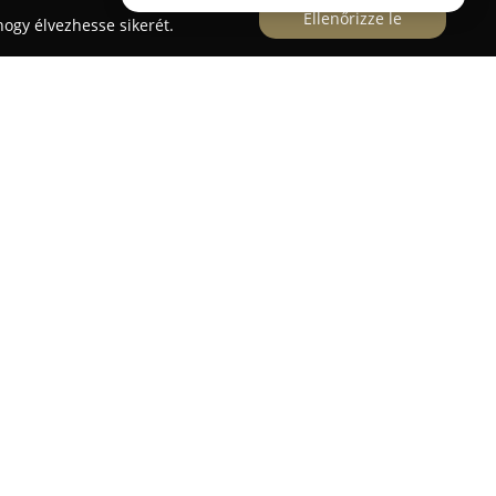
Ellenőrizze le
ogy élvezhesse sikerét.
működik a
Borza János fényképész
, amely
 tapasztalattal végzi szolgáltatásait. A fotóstúdió
amatos technológiai megújulással, miközben
ket biztosít. Tevékenységi körükbe tartozik
e, családi és gyermekfotózás, társadalmi
zínházi, épület- és termékfotózás is. A
továbbá óvodai és iskolai rendezvények, valamint
égi fotók felújítására és reprodukciójára,
épkidolgozást saját laborban végzik, amely magas