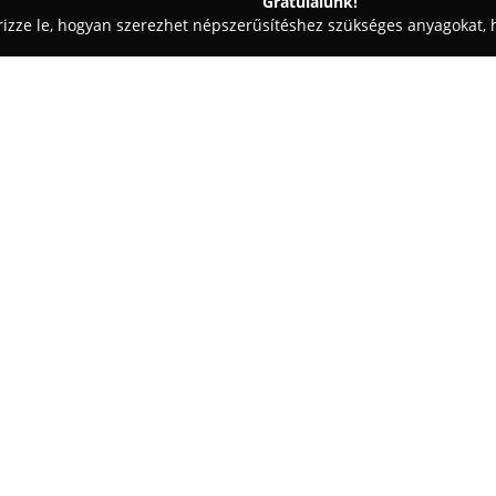
Gratulálunk!
rizze le, hogyan szerezhet népszerűsítéshez szükséges anyagokat, h
i Fotózás - Balmazújváros
Borza János fényképész
Egy cég:
Balmazújváros központjában 
szenvedéllyel és több évtizednyi
ötvözi a hagyományokat a foly
széles körű fotózási lehetősége
esküvői pillanatok megörökítés
események rögzítése, valamint s
szolgáltatások között szerepel 
tablóképek készítése is.
Kiemelt hangsúlyt helyeznek a r
megőrizve a múlt emlékeit. A k