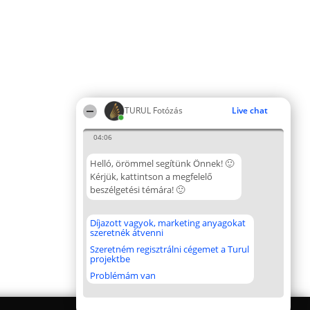
TURUL Fotózás
Live chat
04:06
Helló, örömmel segítünk Önnek! 🙂
Kérjük, kattintson a megfelelő
beszélgetési témára! 🙂
Díjazott vagyok, marketing anyagokat
szeretnék átvenni
Szeretném regisztrálni cégemet a Turul
projektbe
Problémám van