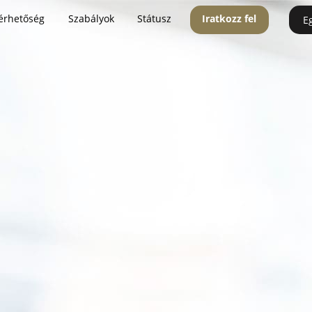
érhetőség
Szabályok
Státusz
Iratkozz fel
E