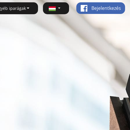
Bejelentkezés
gyéb iparágak