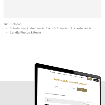
Turul Fotózás
Fotóstúdiók, Portréfotózás, Esküvői Fotózás - Székesfehérvár
Candid Photos & Room