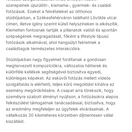
szerepelnek újszülött-, kismama-, gyermek- és családi
fotózások. Ezeket a felvételeket az otthonos
stúdiójukban, a Székesfehérváron található Lövölde utcai
címen, illetve igény szerint külső helyszíneken is elkészítik.
Kiemelten fontosnak tartják a pillanatok valódi és spontán
szépségének megragadását, főként a lifestyle típusú
fotózások alkalmával, ahol hangsúlyt fektetnek a
családtagok természetes interakcióira.
Stúdiójukban nagy figyelmet fordítanak a gondosan
megtervezett kompozíciókra, változatos hátterek és
különféle kellékek segítségével biztosítva egyedi,
különleges képeket. Az esküvői fotózás mellett videós
szolgáltatás is elérhető, teljes körű megoldást kínálva az
esemény megörökítésére. A csapat arra törekszik, hogy
személyre szabott élményt nyújtson; a fotózásokra alapos
felkészülést támogatnak tanácsadással, biztosítva, hogy
az eredmény megfeleljen az ügyfelek elvárásainak. A
vállalkozás 30 kilométeres körzetben díjmentesen vállal
kiszállást.