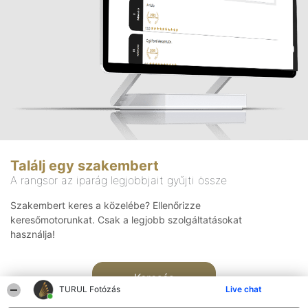
Találj egy szakembert
A rangsor az iparág legjobbjait gyűjti össze
Szakembert keres a közelébe? Ellenőrizze
keresőmotorunkat. Csak a legjobb szolgáltatásokat
használja!
Keresés
TURUL Fotózás
Live chat