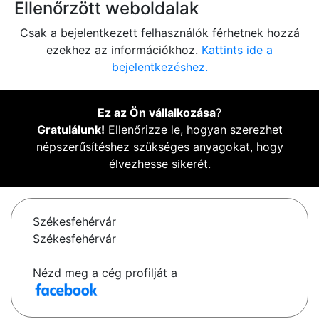
Ellenőrzött weboldalak
Csak a bejelentkezett felhasználók férhetnek hozzá
ezekhez az információkhoz.
Kattints ide a
bejelentkezéshez.
Ez az Ön vállalkozása
?
Gratulálunk!
Ellenőrizze le, hogyan szerezhet
népszerűsítéshez szükséges anyagokat, hogy
élvezhesse sikerét.
Székesfehérvár
Székesfehérvár
Nézd meg a cég profilját a