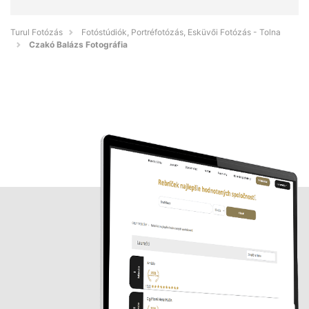
Turul Fotózás
Fotóstúdiók, Portréfotózás, Esküvői Fotózás - Tolna
Czakó Balázs Fotográfia