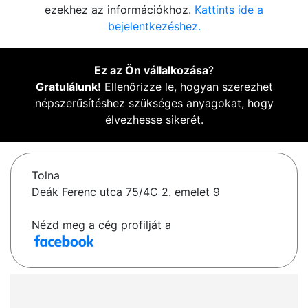
ezekhez az információkhoz.
Kattints ide a
bejelentkezéshez.
Ez az Ön vállalkozása
?
Gratulálunk!
Ellenőrizze le, hogyan szerezhet
népszerűsítéshez szükséges anyagokat, hogy
élvezhesse sikerét.
Tolna
Deák Ferenc utca 75/4C 2. emelet 9
Nézd meg a cég profilját a