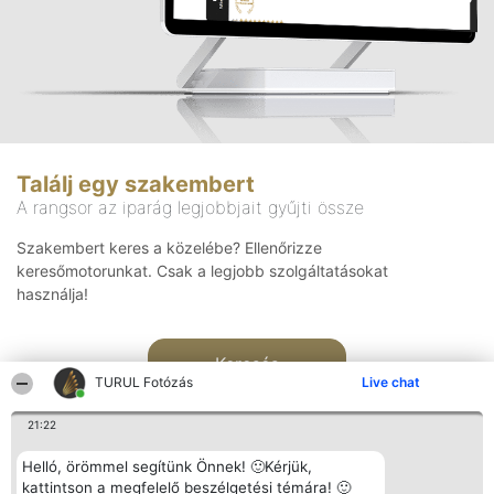
Találj egy szakembert
A rangsor az iparág legjobbjait gyűjti össze
Szakembert keres a közelébe? Ellenőrizze
keresőmotorunkat. Csak a legjobb szolgáltatásokat
használja!
Keresés
TURUL Fotózás
Live chat
21:22
Helló, örömmel segítünk Önnek! 🙂Kérjük,
kattintson a megfelelő beszélgetési témára! 🙂