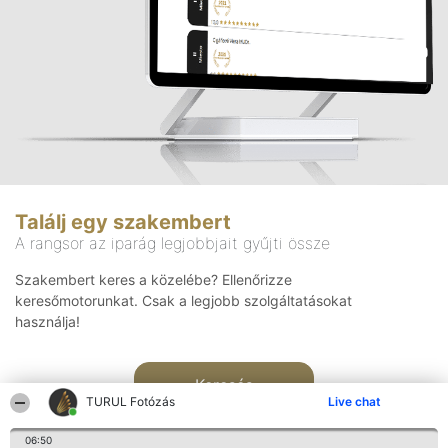
Találj egy szakembert
A rangsor az iparág legjobbjait gyűjti össze
Szakembert keres a közelébe? Ellenőrizze
keresőmotorunkat. Csak a legjobb szolgáltatásokat
használja!
Keresés
TURUL Fotózás
Live chat
06:50