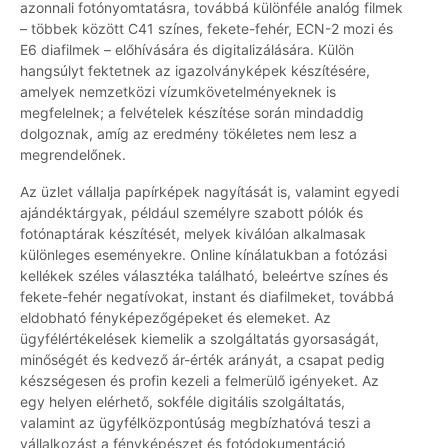
azonnali fotónyomtatásra, továbbá különféle analóg filmek
– többek között C41 színes, fekete-fehér, ECN-2 mozi és
E6 diafilmek – előhívására és digitalizálására. Külön
hangsúlyt fektetnek az igazolványképek készítésére,
amelyek nemzetközi vízumkövetelményeknek is
megfelelnek; a felvételek készítése során mindaddig
dolgoznak, amíg az eredmény tökéletes nem lesz a
megrendelőnek.
Az üzlet vállalja papírképek nagyítását is, valamint egyedi
ajándéktárgyak, például személyre szabott pólók és
fotónaptárak készítését, melyek kiválóan alkalmasak
különleges eseményekre. Online kínálatukban a fotózási
kellékek széles választéka található, beleértve színes és
fekete-fehér negatívokat, instant és diafilmeket, továbbá
eldobható fényképezőgépeket és elemeket. Az
ügyfélértékelések kiemelik a szolgáltatás gyorsaságát,
minőségét és kedvező ár-érték arányát, a csapat pedig
készségesen és profin kezeli a felmerülő igényeket. Az
egy helyen elérhető, sokféle digitális szolgáltatás,
valamint az ügyfélközpontúság megbízhatóvá teszi a
vállalkozást a fényképészet és fotódokumentáció