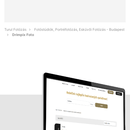
Turul Fotózás
Fotóstúdiók, Portréfotózás, Esküvői Fotózás - Budapest
Drimpix Foto