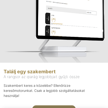
Találj egy szakembert
A rangsor az iparág legjobbjait gyűjti össze
Szakembert keres a közelébe? Ellenőrizze
keresőmotorunkat. Csak a legjobb szolgáltatásokat
használja!