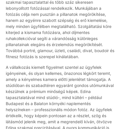
szakmai tapasztalattal és több száz sikeresen
lebonyolított fotózással rendelkezik. Munkájában a
fotózás célja nem pusztán a pillanatok megörökítése,
hanem az egyénre szabott szépség és erő kiemelése,
mely minden ügyfélben megtalálható. Szolgáltatási köre
kiterjed a kismama fotózásra, ahol díjmentes
ruhakollekcióval segíti a várandósság különleges
pillanatainak elegáns és érzelemdús megörökítését.
Továbbá portré, glamour, üzleti, családi, divat, boudoir és
fitnesz fotózás is szerepel kínálatában.
A vállalkozás kiemelt figyelmet szentel az ügyfelek
igényeinek, és olyan kellemes, önazonos légkört teremt,
amely a kényelmes kamera előtti jelenlétet támogatja. A
stúdióban és szabadtéren egyaránt gondos utómunkával
készülnek a prémium minőségű képek. Edina
tapasztalatával mind stúdió-, mind kültéri – például
Budapest és a Balaton környéki naplementés
helyszíneken – professzionális módon fotóz. Az ügyfelek
értékelik, hogy képein pontosan az a részlet, szög és
látásmód jelenik meg, amit a megrendelő kíván, ötvözve
Edina szakmai precizitásával. A gyors kommunikáció is