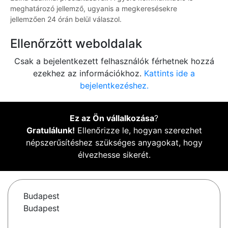
meghatározó jellemző, ugyanis a megkeresésekre
jellemzően 24 órán belül válaszol.
Ellenőrzött weboldalak
Csak a bejelentkezett felhasználók férhetnek hozzá
ezekhez az információkhoz.
Kattints ide a
bejelentkezéshez.
Ez az Ön vállalkozása
?
Gratulálunk!
Ellenőrizze le, hogyan szerezhet
népszerűsítéshez szükséges anyagokat, hogy
élvezhesse sikerét.
Budapest
Budapest