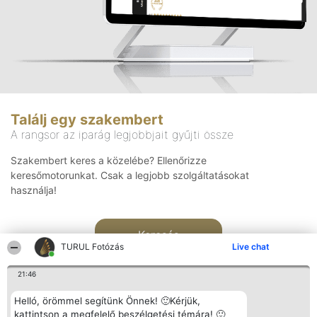
Találj egy szakembert
A rangsor az iparág legjobbjait gyűjti össze
Szakembert keres a közelébe? Ellenőrizze
keresőmotorunkat. Csak a legjobb szolgáltatásokat
használja!
Keresés
TURUL Fotózás
Live chat
21:46
Helló, örömmel segítünk Önnek! 🙂Kérjük,
kattintson a megfelelő beszélgetési témára! 🙂