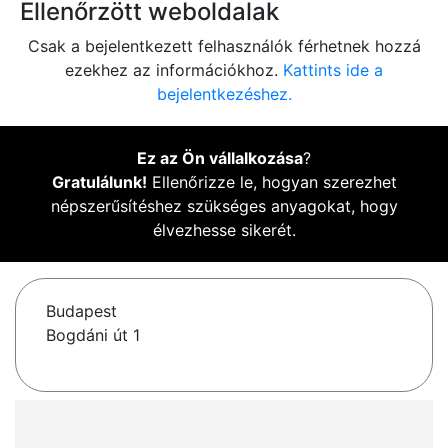
Ellenőrzött weboldalak
Csak a bejelentkezett felhasználók férhetnek hozzá
ezekhez az információkhoz.
Kattints ide a
bejelentkezéshez.
Ez az Ön vállalkozása
?
Gratulálunk!
Ellenőrizze le, hogyan szerezhet
népszerűsítéshez szükséges anyagokat, hogy
élvezhesse sikerét.
Budapest
Bogdáni út 1