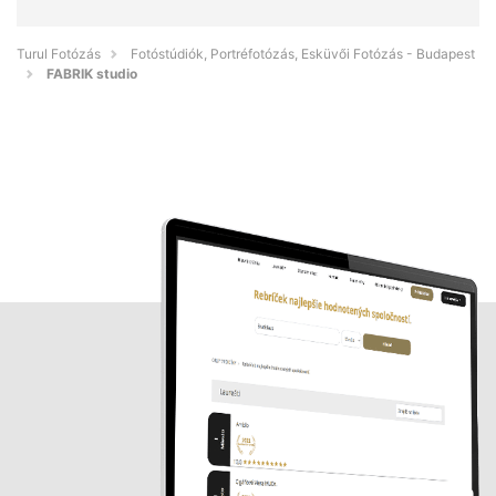
Turul Fotózás
Fotóstúdiók, Portréfotózás, Esküvői Fotózás - Budapest
FABRIK studio