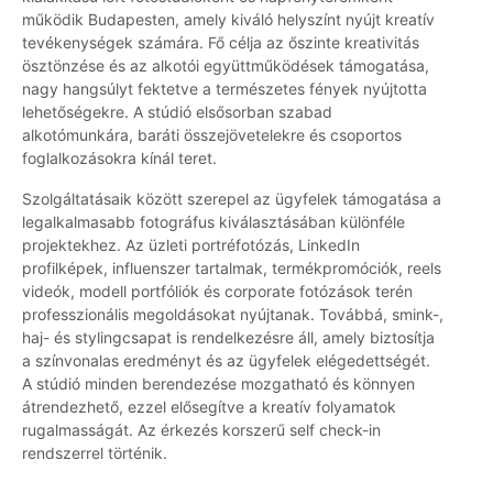
működik Budapesten, amely kiváló helyszínt nyújt kreatív
tevékenységek számára. Fő célja az őszinte kreativitás
ösztönzése és az alkotói együttműködések támogatása,
nagy hangsúlyt fektetve a természetes fények nyújtotta
lehetőségekre. A stúdió elsősorban szabad
alkotómunkára, baráti összejövetelekre és csoportos
foglalkozásokra kínál teret.
Szolgáltatásaik között szerepel az ügyfelek támogatása a
legalkalmasabb fotográfus kiválasztásában különféle
projektekhez. Az üzleti portréfotózás, LinkedIn
profilképek, influenszer tartalmak, termékpromóciók, reels
videók, modell portfóliók és corporate fotózások terén
professzionális megoldásokat nyújtanak. Továbbá, smink-,
haj- és stylingcsapat is rendelkezésre áll, amely biztosítja
a színvonalas eredményt és az ügyfelek elégedettségét.
A stúdió minden berendezése mozgatható és könnyen
átrendezhető, ezzel elősegítve a kreatív folyamatok
rugalmasságát. Az érkezés korszerű self check-in
rendszerrel történik.