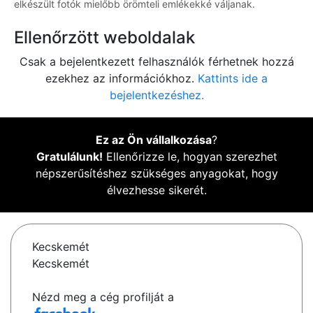
elkészült fotók mielőbb örömteli emlékekké váljanak.
Ellenőrzött weboldalak
Csak a bejelentkezett felhasználók férhetnek hozzá
ezekhez az információkhoz.
Kattints ide a
bejelentkezéshez.
Ez az Ön vállalkozása
?
Gratulálunk!
Ellenőrizze le, hogyan szerezhet
népszerűsítéshez szükséges anyagokat, hogy
élvezhesse sikerét.
Kecskemét
Kecskemét
Nézd meg a cég profilját a