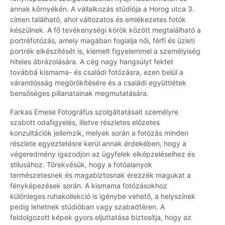
annak környékén. A vállalkozás stúdiója a Horog utca 3.
címen található, ahol változatos és emlékezetes fotók
készülnek. A fő tevékenységi körök között megtalálható a
portréfotózás, amely magában foglalja női, férfi és üzleti
portrék elkészítését is, kiemelt figyelemmel a személyiség
hiteles ábrázolására. A cég nagy hangsúlyt fektet
továbbá kismama- és családi fotózásra, ezen belül a
várandósság megörökítésére és a családi együttlétek
bensőséges pillanatainak megmutatására.
Farkas Emese Fotográfus szolgáltatásait személyre
szabott odafigyelés, illetve részletes előzetes
konzultációk jellemzik, melyek során a fotózás minden
részlete egyeztetésre kerül annak érdekében, hogy a
végeredmény igazodjon az ügyfelek elképzeléseihez és
stílusához. Törekvésük, hogy a fotóalanyok
természetesnek és magabiztosnak érezzék magukat a
fényképezések során. A kismama fotózásokhoz
különleges ruhakollekció is igénybe vehető, a helyszínek
pedig lehetnek stúdióban vagy szabadtéren. A
feldolgozott képek gyors eljuttatása biztosítja, hogy az