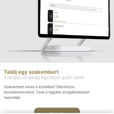
Találj egy szakembert
A rangsor az iparág legjobbjait gyűjti össze
Szakembert keres a közelébe? Ellenőrizze
keresőmotorunkat. Csak a legjobb szolgáltatásokat
használja!
Keresés