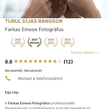
TURUL DÍJAS RANGSOR
Farkas Emese Fotográfus
Mutass többet >>
8.8
(12)
Kecskemét, Kecskemét
Mutasd a telefonszámot
Egy cég:
A
Farkas Emese Fotográfus
professzionális
fényképészeti szolgáltatásokat nyújt Kecskeméten és