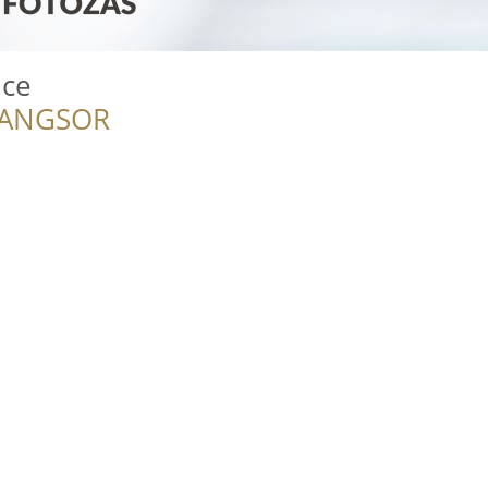
nce
RANGSOR