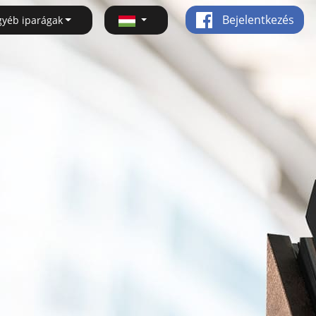
Bejelentkezés
gyéb iparágak