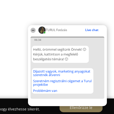
TURUL Fotózás
Live chat
06:34
Helló, örömmel segítünk Önnek! 🙂
Kérjük, kattintson a megfelelő
beszélgetési témára! 🙂
Díjazott vagyok, marketing anyagokat
szeretnék átvenni
Szeretném regisztrálni cégemet a Turul
projektbe
Problémám van
Ellenőrizze le
ogy élvezhesse sikerét.