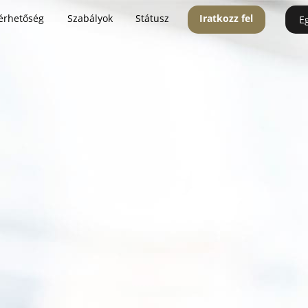
érhetőség
Szabályok
Státusz
Iratkozz fel
E