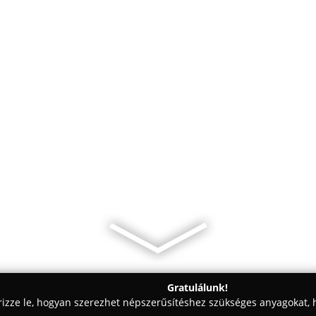
Gratulálunk!
rizze le, hogyan szerezhet népszerűsítéshez szükséges anyagokat, h