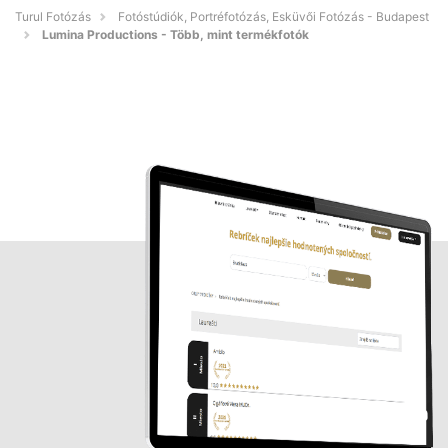
Turul Fotózás
Fotóstúdiók, Portréfotózás, Esküvői Fotózás - Budapest
Lumina Productions - Több, mint termékfotók