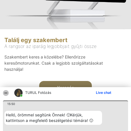
Találj egy szakembert
A rangsor az iparág legjobbjait gyűjti össze
Szakembert keres a közelébe? Ellenőrizze
keresőmotorunkat. Csak a legjobb szolgáltatásokat
használja!
Keresés
TURUL Fotózás
Live chat
15:50
Helló, örömmel segítünk Önnek! 🙂Kérjük,
kattintson a megfelelő beszélgetési témára! 🙂
Rangsorszervező
Népszavazás
Elérhetőség