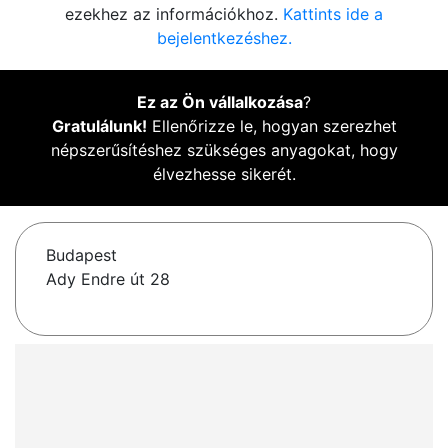
ezekhez az információkhoz.
Kattints ide a
bejelentkezéshez.
Ez az Ön vállalkozása
?
Gratulálunk!
Ellenőrizze le, hogyan szerezhet
népszerűsítéshez szükséges anyagokat, hogy
élvezhesse sikerét.
Budapest
Ady Endre út 28