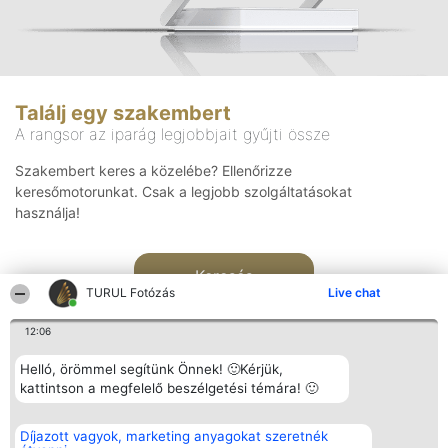
Találj egy szakembert
A rangsor az iparág legjobbjait gyűjti össze
Szakembert keres a közelébe? Ellenőrizze
keresőmotorunkat. Csak a legjobb szolgáltatásokat
használja!
Keresés
TURUL Fotózás
Live chat
12:06
Helló, örömmel segítünk Önnek! 🙂Kérjük,
kattintson a megfelelő beszélgetési témára! 🙂
Rangsorszervező
Népszavazás
Elérhetőség
Díjazott vagyok, marketing anyagokat szeretnék
SC Beautiful Company S.R.L.
Nyertesek
Elérhetőség