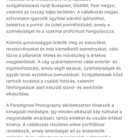
szolgáltatásokat nyújt Budapest, Gödöllő, Pest megye,
valamint az ország teljes területén. A vállalkozás magas
színvonalon igazodik ügyfelei sokrétű igényeihez,
beleértve a portré- és üzleti portréfotózást, amely a
személyiséget és a szakmai profizmust hangsúlyozza.
Különös gondossággal örökítik meg az esküvőket,
rendezvényeket és más kiemelkedő eseményeket, célul
tűzve a pillanatok hiteles és művészileg is értékes
megjelenítését. A cég szakértelemmel vállal enteriőr- és
ingatlanfotózást, amely segíti lakások, üzlethelyiségek és
egyéb terek esztétikus bemutatását. Szolgáltatásaik közé
tartozik továbbá a családi fotózás, valamint
filmforgatások alatt készülő stand- és werkfotók
elkészítése.
A Paradignow Photography elkötelezetten törekszik a
kimagasló minőségre, így minden elkészült kép túlmutat a
megrendelők elvárásain, tartós emléket és vizuális értéket
kínálva. A vállalkozás részletes online portfólióval
rendelkezik, amely lehetőséget ad az érdeklődők