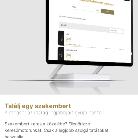
Találj egy szakembert
A rangsor az iparág legjobbjait gyűjti össze
Szakembert keres a közelébe? Ellenőrizze
keresőmotorunkat. Csak a legjobb szolgáltatásokat
használja!