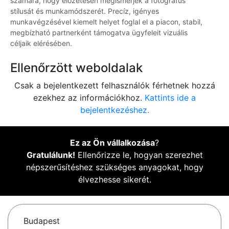
számára, hogy előzetesen megismerjék a fotográfus
stílusát és munkamódszerét. Precíz, igényes
munkavégzésével kiemelt helyet foglal el a piacon, stabil,
megbízható partnerként támogatva ügyfeleit vizuális
céljaik elérésében.
Ellenőrzött weboldalak
Csak a bejelentkezett felhasználók férhetnek hozzá
ezekhez az információkhoz.
Kattints ide a
bejelentkezéshez.
Ez az Ön vállalkozása
?
Gratulálunk!
Ellenőrizze le, hogyan szerezhet
népszerűsítéshez szükséges anyagokat, hogy
élvezhesse sikerét.
Budapest