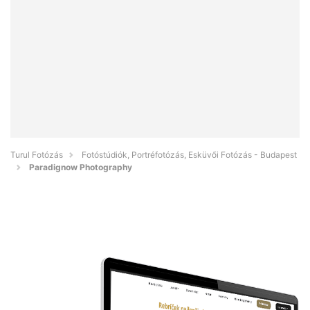
Turul Fotózás
Fotóstúdiók, Portréfotózás, Esküvői Fotózás - Budapest
Paradignow Photography