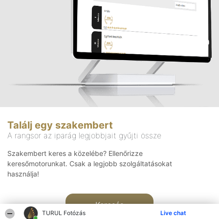
Találj egy szakembert
A rangsor az iparág legjobbjait gyűjti össze
Szakembert keres a közelébe? Ellenőrizze
keresőmotorunkat. Csak a legjobb szolgáltatásokat
használja!
Keresés
TURUL Fotózás
Live chat