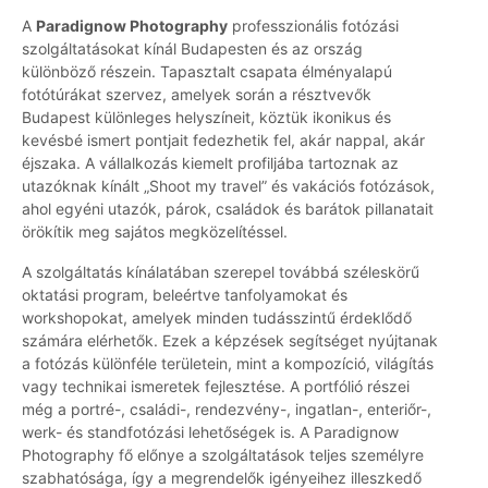
A
Paradignow Photography
professzionális fotózási
szolgáltatásokat kínál Budapesten és az ország
különböző részein. Tapasztalt csapata élményalapú
fotótúrákat szervez, amelyek során a résztvevők
Budapest különleges helyszíneit, köztük ikonikus és
kevésbé ismert pontjait fedezhetik fel, akár nappal, akár
éjszaka. A vállalkozás kiemelt profiljába tartoznak az
utazóknak kínált „Shoot my travel” és vakációs fotózások,
ahol egyéni utazók, párok, családok és barátok pillanatait
örökítik meg sajátos megközelítéssel.
A szolgáltatás kínálatában szerepel továbbá széleskörű
oktatási program, beleértve tanfolyamokat és
workshopokat, amelyek minden tudásszintű érdeklődő
számára elérhetők. Ezek a képzések segítséget nyújtanak
a fotózás különféle területein, mint a kompozíció, világítás
vagy technikai ismeretek fejlesztése. A portfólió részei
még a portré-, családi-, rendezvény-, ingatlan-, enteriőr-,
werk- és standfotózási lehetőségek is. A Paradignow
Photography fő előnye a szolgáltatások teljes személyre
szabhatósága, így a megrendelők igényeihez illeszkedő