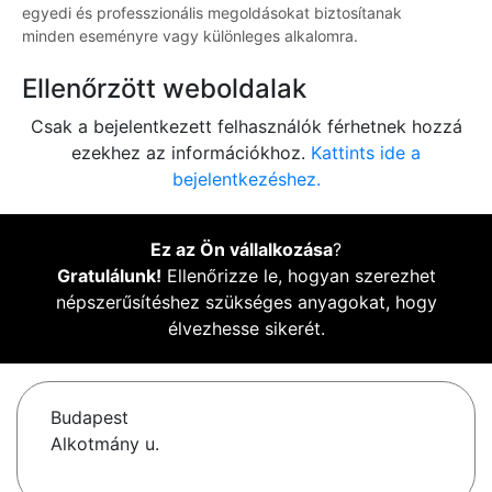
egyedi és professzionális megoldásokat biztosítanak
minden eseményre vagy különleges alkalomra.
Ellenőrzött weboldalak
Csak a bejelentkezett felhasználók férhetnek hozzá
ezekhez az információkhoz.
Kattints ide a
bejelentkezéshez.
Ez az Ön vállalkozása
?
Gratulálunk!
Ellenőrizze le, hogyan szerezhet
népszerűsítéshez szükséges anyagokat, hogy
élvezhesse sikerét.
Budapest
Alkotmány u.