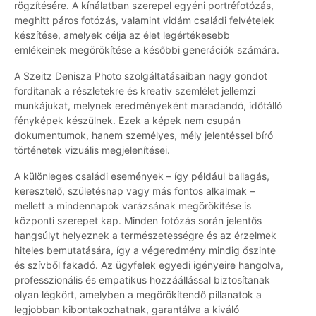
rögzítésére. A kínálatban szerepel egyéni portréfotózás,
meghitt páros fotózás, valamint vidám családi felvételek
készítése, amelyek célja az élet legértékesebb
emlékeinek megörökítése a későbbi generációk számára.
A Szeitz Denisza Photo szolgáltatásaiban nagy gondot
fordítanak a részletekre és kreatív szemlélet jellemzi
munkájukat, melynek eredményeként maradandó, időtálló
fényképek készülnek. Ezek a képek nem csupán
dokumentumok, hanem személyes, mély jelentéssel bíró
történetek vizuális megjelenítései.
A különleges családi események – így például ballagás,
keresztelő, születésnap vagy más fontos alkalmak –
mellett a mindennapok varázsának megörökítése is
központi szerepet kap. Minden fotózás során jelentős
hangsúlyt helyeznek a természetességre és az érzelmek
hiteles bemutatására, így a végeredmény mindig őszinte
és szívből fakadó. Az ügyfelek egyedi igényeire hangolva,
professzionális és empatikus hozzáállással biztosítanak
olyan légkört, amelyben a megörökítendő pillanatok a
legjobban kibontakozhatnak, garantálva a kiváló