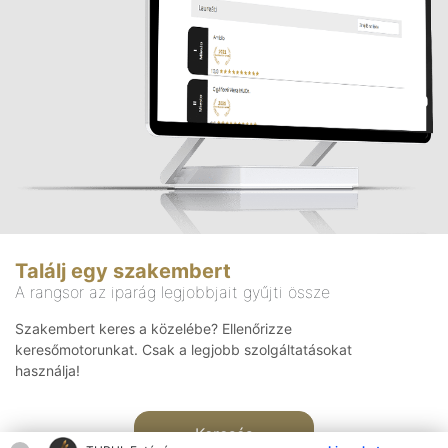
Találj egy szakembert
A rangsor az iparág legjobbjait gyűjti össze
Szakembert keres a közelébe? Ellenőrizze
keresőmotorunkat. Csak a legjobb szolgáltatásokat
használja!
Keresés