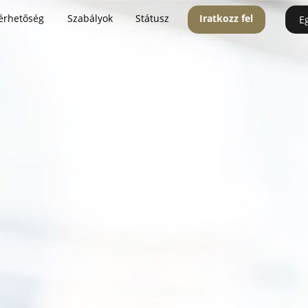
érhetőség
Szabályok
Státusz
Iratkozz fel
E