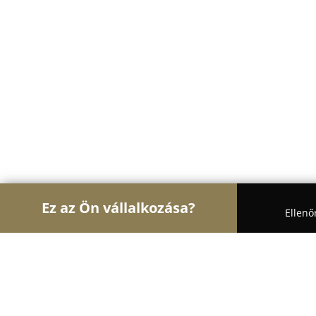
Ez az Ön vállalkozása?
Ellenő
Turul Fotózás
Fotóstúdiók, Portréfotózás, Esküvő