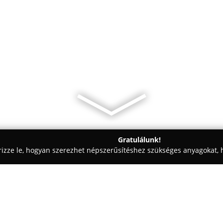
Gratulálunk!
rizze le, hogyan szerezhet népszerűsítéshez szükséges anyagokat, h
i Fotózás - Miskolc
Digilux Fotó