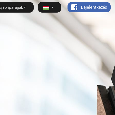
Bejelentkezés
gyéb iparágak