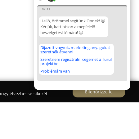
07:11
Helló, örömmel segítünk Önnek! 🙂
Kérjük, kattintson a megfelelő
beszélgetési témára! 🙂
Díjazott vagyok, marketing anyagokat
szeretnék átvenni
Szeretném regisztrálni cégemet a Turul
projektbe
Problémám van
Ellenőrizze le
ogy élvezhesse sikerét.