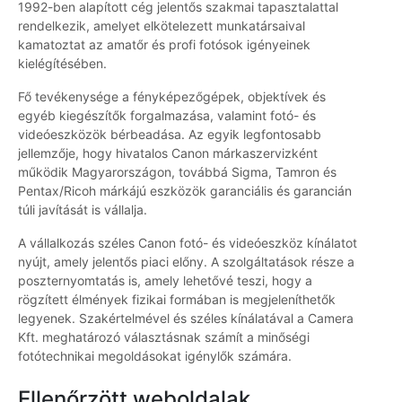
1992-ben alapított cég jelentős szakmai tapasztalattal
rendelkezik, amelyet elkötelezett munkatársaival
kamatoztat az amatőr és profi fotósok igényeinek
kielégítésében.
Fő tevékenysége a fényképezőgépek, objektívek és
egyéb kiegészítők forgalmazása, valamint fotó- és
videóeszközök bérbeadása. Az egyik legfontosabb
jellemzője, hogy hivatalos Canon márkaszervizként
működik Magyarországon, továbbá Sigma, Tamron és
Pentax/Ricoh márkájú eszközök garanciális és garancián
túli javítását is vállalja.
A vállalkozás széles Canon fotó- és videóeszköz kínálatot
nyújt, amely jelentős piaci előny. A szolgáltatások része a
poszternyomtatás is, amely lehetővé teszi, hogy a
rögzített élmények fizikai formában is megjeleníthetők
legyenek. Szakértelmével és széles kínálatával a Camera
Kft. meghatározó választásnak számít a minőségi
fotótechnikai megoldásokat igénylők számára.
Ellenőrzött weboldalak