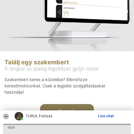
Találj egy szakembert
A rangsor az iparág legjobbjait gyűjti össze
Szakembert keres a közelébe? Ellenőrizze
keresőmotorunkat. Csak a legjobb szolgáltatásokat
használja!
Keresés
TURUL Fotózás
Live chat
10:01