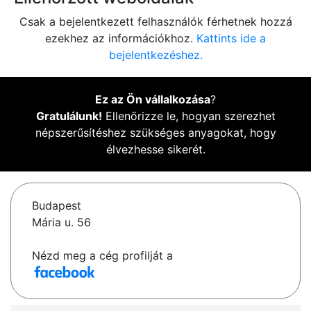
Csak a bejelentkezett felhasználók férhetnek hozzá
ezekhez az információkhoz.
Kattints ide a
bejelentkezéshez.
Ez az Ön vállalkozása
?
Gratulálunk!
Ellenőrizze le, hogyan szerezhet
népszerűsítéshez szükséges anyagokat, hogy
élvezhesse sikerét.
Budapest
Mária u. 56
Nézd meg a cég profilját a