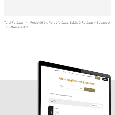
Turul Fotózás
Fotóstúdiók, Portréfotózás, Esküvői Fotózás - Budapest
Camera Kft.