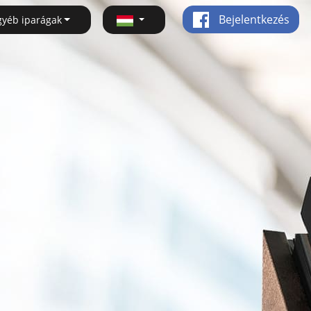
Bejelentkezés
gyéb iparágak