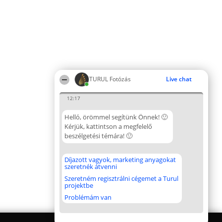
TURUL Fotózás
Live chat
12:17
Helló, örömmel segítünk Önnek! 🙂
Kérjük, kattintson a megfelelő
beszélgetési témára! 🙂
Díjazott vagyok, marketing anyagokat
szeretnék átvenni
Szeretném regisztrálni cégemet a Turul
projektbe
Problémám van