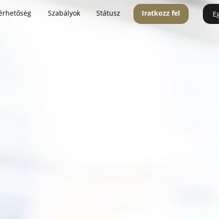
érhetőség
Szabályok
Státusz
Iratkozz fel
E