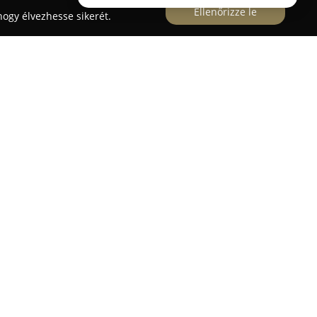
Ellenőrizze le
ogy élvezhesse sikerét.
 esküvők, valamint céges események emlékezetes
kuszál, szelfigép és 360 fokos videós szelfigép
a. A vállalat célja, hogy minden eseményt
né tegyen azáltal, hogy a vendégek számára
ali fotónyomtatást biztosít, valamint lehetőséget
készült videók és boomerángok elkészítésére,
ztani a résztvevőkkel.
ni asszisztencia is elérhető, ahol egy tapasztalt
 a gépek használatában, így a program
n zajlik. Szolgáltatásai Magyarország egész