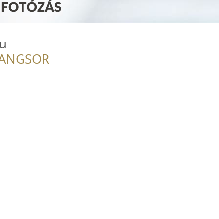
hu
RANGSOR