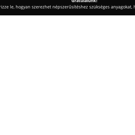
Gratulálunk!
rizze le, hogyan szerezhet népszerűsítéshez szükséges anyagokat, h
i Fotózás - Budapest
Photocorner.hu
Egy cég:
Photocorner.hu
rendezvények,
pillanatainak megörökítésére fó
bérlési szolgáltatásokat kínálv
különlegessé és felejthetetlen
korlátlan képkészítést és azonn
nyújt a 360 fokos szelfigéppel 
amelyeket azonnal meg lehet os
A szolgáltatás részeként helyszí
munkatárs segíti a vendégeket
gördülékenyen és jó hangulatba