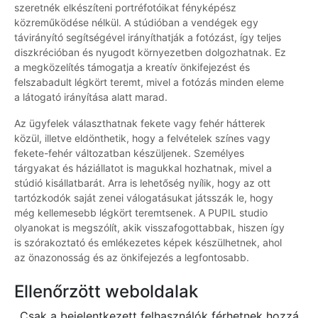
szeretnék elkészíteni portréfotóikat fényképész
közreműködése nélkül. A stúdióban a vendégek egy
távirányító segítségével irányíthatják a fotózást, így teljes
diszkrécióban és nyugodt környezetben dolgozhatnak. Ez
a megközelítés támogatja a kreatív önkifejezést és
felszabadult légkört teremt, mivel a fotózás minden eleme
a látogató irányítása alatt marad.
Az ügyfelek választhatnak fekete vagy fehér hátterek
közül, illetve eldönthetik, hogy a felvételek színes vagy
fekete-fehér változatban készüljenek. Személyes
tárgyakat és háziállatot is magukkal hozhatnak, mivel a
stúdió kisállatbarát. Arra is lehetőség nyílik, hogy az ott
tartózkodók saját zenei válogatásukat játsszák le, hogy
még kellemesebb légkört teremtsenek. A PUPIL studio
olyanokat is megszólít, akik visszafogottabbak, hiszen így
is szórakoztató és emlékezetes képek készülhetnek, ahol
az önazonosság és az önkifejezés a legfontosabb.
Ellenőrzött weboldalak
Csak a bejelentkezett felhasználók férhetnek hozzá