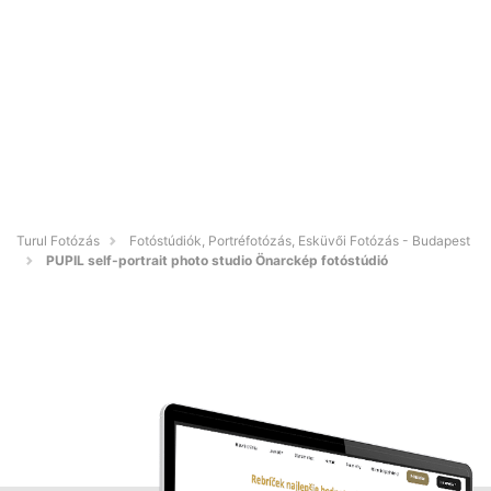
Turul Fotózás
Fotóstúdiók, Portréfotózás, Esküvői Fotózás - Budapest
PUPIL self-portrait photo studio Önarckép fotóstúdió