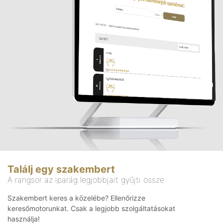
Találj egy szakembert
A rangsor az iparág legjobbjait gyűjti össze
Szakembert keres a közelébe? Ellenőrizze
keresőmotorunkat. Csak a legjobb szolgáltatásokat
használja!