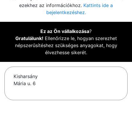
ezekhez az információkhoz.
Kattints ide a
bejelentkezéshez.
Ez az Ön vállalkozása
?
Gratulálunk!
Ellenőrizze le, hogyan szerezhet
népszerűsítéshez szükséges anyagokat, hogy
élvezhesse sikerét.
Kisharsány
Mária u. 6