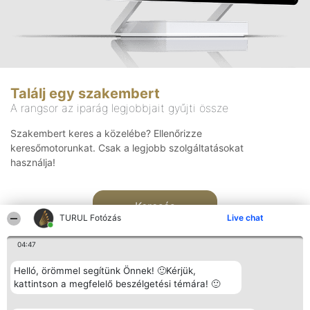
Találj egy szakembert
A rangsor az iparág legjobbjait gyűjti össze
Szakembert keres a közelébe? Ellenőrizze
keresőmotorunkat. Csak a legjobb szolgáltatásokat
használja!
Keresés
TURUL Fotózás
Live chat
04:47
Helló, örömmel segítünk Önnek! 🙂Kérjük,
kattintson a megfelelő beszélgetési témára! 🙂
Rangsorszervező
Népszavazás
Elérhetőség