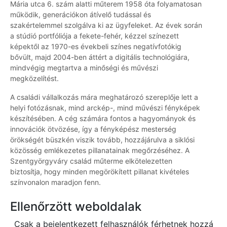
Mária utca 6. szám alatti műterem 1958 óta folyamatosan
működik, generációkon átívelő tudással és
szakértelemmel szolgálva ki az ügyfeleket. Az évek során
a stúdió portfóliója a fekete-fehér, kézzel színezett
képektől az 1970-es évekbeli színes negatívfotókig
bővült, majd 2004-ben áttért a digitális technológiára,
mindvégig megtartva a minőségi és művészi
megközelítést.
A családi vállalkozás mára meghatározó szereplője lett a
helyi fotózásnak, mind arckép-, mind művészi fényképek
készítésében. A cég számára fontos a hagyományok és
innovációk ötvözése, így a fényképész mesterség
örökségét büszkén viszik tovább, hozzájárulva a siklósi
közösség emlékezetes pillanatainak megőrzéséhez. A
Szentgyörgyváry család műterme elkötelezetten
biztosítja, hogy minden megörökített pillanat kivételes
színvonalon maradjon fenn.
Ellenőrzött weboldalak
Csak a bejelentkezett felhasználók férhetnek hozzá