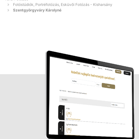
Fotóstúdiók, Portréfotózás, Esküvői Fotózás - Kisharsány
Szentgyörgyváry Károlyné