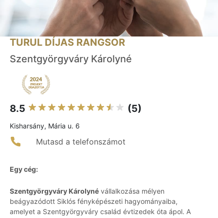
TURUL DÍJAS RANGSOR
Szentgyörgyváry Károlyné
8.5
(5)
Kisharsány, Mária u. 6
Mutasd a telefonszámot
Egy cég:
Szentgyörgyváry Károlyné
vállalkozása mélyen
beágyazódott Siklós fényképészeti hagyományaiba,
amelyet a Szentgyörgyváry család évtizedek óta ápol. A