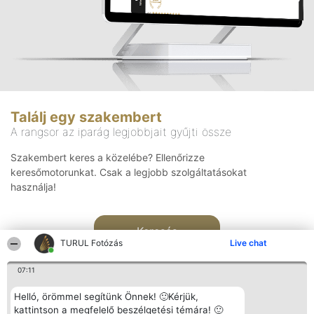
Találj egy szakembert
A rangsor az iparág legjobbjait gyűjti össze
Szakembert keres a közelébe? Ellenőrizze
keresőmotorunkat. Csak a legjobb szolgáltatásokat
használja!
Keresés
TURUL Fotózás
Live chat
07:11
Helló, örömmel segítünk Önnek! 🙂Kérjük,
kattintson a megfelelő beszélgetési témára! 🙂