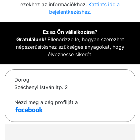
ezekhez az információkhoz.
Kattints ide a
bejelentkezéshez.
Ez az Ön vállalkozása
?
Gratulálunk!
Ellenőrizze le, hogyan szerezhet
népszerűsítéshez szükséges anyagokat, hogy
élvezhesse sikerét.
Dorog
Széchenyi István ltp. 2
Nézd meg a cég profilját a