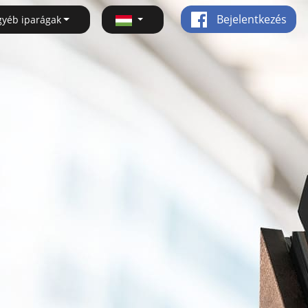
Bejelentkezés
gyéb iparágak