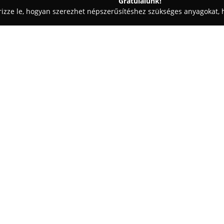
Gratulálunk!
rizze le, hogyan szerezhet népszerűsítéshez szükséges anyagokat, h
i Fotózás - Budapest
Katalin Földes Photography
Egy cég:
Földes Katalin
okleveles fényk
elhivatottsággal örökíti meg a
környékén kínál stúdió- és kült
minden elkészült kép személye
Mutass többet >>
alkotva. Szolgáltatásai felöleli
események megörökítését, vala
fényképezéseket.
Kiemelten kezeli a női fotózások
pillanatok megragadása, hogy k
az önbizalmat. A munkájára jell