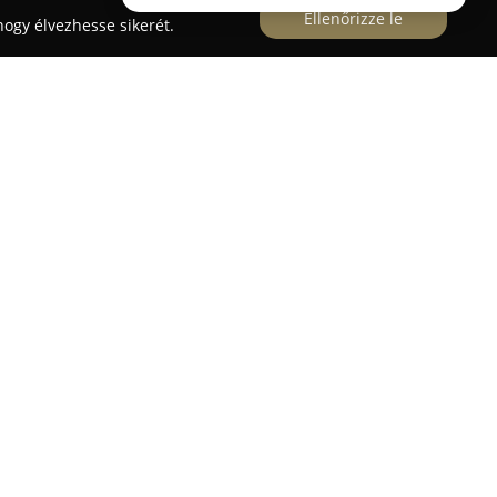
Ellenőrizze le
ogy élvezhesse sikerét.
épészként kiemelkedő szenvedéllyel és szakmai
 fontos pillanatokat. Budapesten és annak
éri fotózási szolgáltatásokat, amelyek során
s történetet mesél el, maradandó emlékeket
k a kismama- és újszülött fotózást, családi
mint portré- és glamour & boudoir női
at, itt a cél az önazonos és felszabadult
iemelje a személyiség egyedi vonásait és növelje
emző a professzionalizmus, illetve a közvetlen,