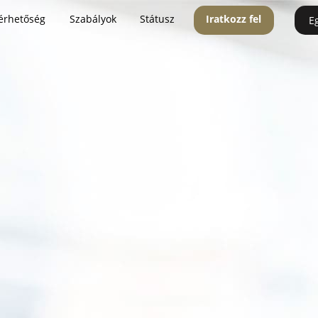
érhetőség
Szabályok
Státusz
Iratkozz fel
E