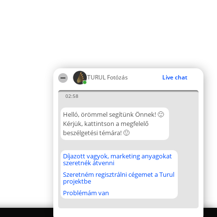
TURUL Fotózás
Live chat
02:58
Helló, örömmel segítünk Önnek! 🙂
Kérjük, kattintson a megfelelő
beszélgetési témára! 🙂
Díjazott vagyok, marketing anyagokat
szeretnék átvenni
Szeretném regisztrálni cégemet a Turul
projektbe
Problémám van