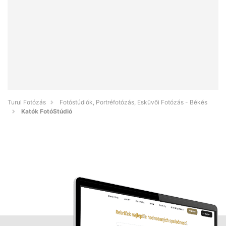
Turul Fotózás
Fotóstúdiók, Portréfotózás, Esküvői Fotózás - Békés
Katók FotóStúdió