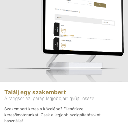
Találj egy szakembert
A rangsor az iparág legjobbjait gyűjti össze
Szakembert keres a közelébe? Ellenőrizze
keresőmotorunkat. Csak a legjobb szolgáltatásokat
használja!