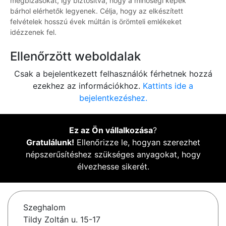
megbízásokat, így biztosítva, hogy a minőségi képek
bárhol elérhetők legyenek. Célja, hogy az elkészített
felvételek hosszú évek múltán is örömteli emlékeket
idézzenek fel.
Ellenőrzött weboldalak
Csak a bejelentkezett felhasználók férhetnek hozzá
ezekhez az információkhoz.
Kattints ide a
bejelentkezéshez.
Ez az Ön vállalkozása
?
Gratulálunk!
Ellenőrizze le, hogyan szerezhet
népszerűsítéshez szükséges anyagokat, hogy
élvezhesse sikerét.
Szeghalom
Tildy Zoltán u. 15-17