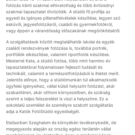
fotózás iránti szakmai elhivatottság és több évtizednyi
szakmai tapasztalat ötvöződik. A stúdió fő profilja az
egyedi és igényes pillanatfelvételek készítése, legyen szó
esküvői, jegyesfotózásról, családi és gyermekfotókról,
vagy éppen a várandósság időszakának megörökítéséről.
A szolgáltatások között megtalálhatók iskolai és egyéb
családi rendezvények fotózása is, továbbá portrék,
portfóliók elkészítése, valamint riportfotók készítése.
Mesterné Kata, a stúdió fotósa, több mint harminc év
tapasztalatával folyamatosan fejleszti tudását és
technikáit, valamint a természetfotózásból is ihletet merít.
Jelentős előnye, hogy a stúdiómunkán túl alkalmazkodik
ügyfelei igényeihez, vállal külső helyszíni fotózást, akár
szabadtéren, akár otthoni környezetben, és szükség
szerint a teljes felszerelést is viszi a helyszínre. Ez a
sokoldalú szemlélet és személyre szabott szolgáltatás
adja a Katók FotóStúdió egyediségét.
Elsősorban Szeghalom és környékén tevékenykedik, de
megegyezés alapján az ország egész területén vállal