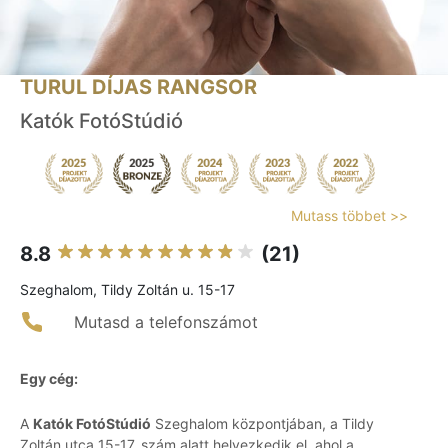
TURUL DÍJAS RANGSOR
Katók FotóStúdió
Mutass többet >>
8.8
(21)
Szeghalom, Tildy Zoltán u. 15-17
Mutasd a telefonszámot
Egy cég:
A
Katók FotóStúdió
Szeghalom központjában, a Tildy
Zoltán utca 15-17. szám alatt helyezkedik el, ahol a